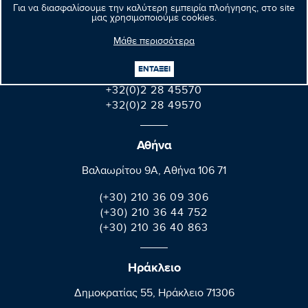
Για να διασφαλίσουμε την καλύτερη εμπειρία πλοήγησης, στο site
Βρυξέλλες
μας χρησιμοποιούμε cookies.
Parlement européen Bât. Altiero Spinelli
Μάθε περισσότερα
08E165 60, rue Wiertz / Wiertzstraat 60
B-1047 Bruxelles/Brussel
ΕΝΤΑΞΕΙ
+32(0)2 28 45570
+32(0)2 28 49570
Αθήνα
Βαλαωρίτου 9A, Aθήνα 106 71
(+30) 210 36 09 306
(+30) 210 36 44 752
(+30) 210 36 40 863
Ηράκλειο
Δημοκρατίας 55, Ηράκλειο 71306