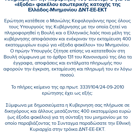
«έξοδα» φακέλου εσωτερικής κατοχής της
Ελλάδος-Μνημονίου ΔΝΤ-ΕΕ-ΕΚΤ
Ερώτηση κατέθεσε ο Μανώλης Κεφαλογιάννης προς όλους
τους Υπουργούς της Κυβέρνησης με την οποία ζητεί να
πληροφορηθεί η Βουλή και ο Ελληνικός λαός ποια μέλη της
κυβέρνησης αποφάσισαν και ενέκριναν την εκταμίευση 400
εκατομμυρίων ευρώ για «έξοδα φακέλου» του Μνημονίου.
Ο πρώην Υπουργός ζήτησε επίσης να κατατεθούν στη
Βουλή σύμφωνα με το άρθρο 131 του Κανονισμού της όλα τα
έγγραφα, αποφάσεις και εντάλματα πληρωμής που
αφορούν την έγκριση, εκταμίευση και πληρωμή του εν λόγω
ποσού.
Το πλήρες κείμενο της αρ.πρωτ. 3331/104/24-09-2010
ερώτησης έχει ως εξής:
Σύμφωνα με δημοσιεύματα η Κυβερνηση σας πλήρωσε σε
δικηγόρους και άλλους μεσάζοντες 400 εκατομμύρια ευρώ
(ως έξοδα φακέλου) για τη σύνταξη του μνημονίου με το
οποίο παραβιάζοντας το Συνταγμα παραδώσατε την Εθνική
Κυριαρχία στην τρόικα ΔΝΤ-ΕΕ-ΕΚΤ.