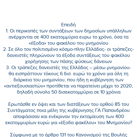
Επειδή
1. Οι περικοπές των συντάξεων των δημοσίων υπάλληλων
ανέρχονται σε 400 εκατομμύρια ευρω το χρόνο, όσα τα
«έξοδα» του φακέλου του μνημονίου
2. Σε όλο τον πολιτισμένο κόσμο-πλην Ελλάδος- οι τράπεζες-
δανειστές πληρώνουν τα έξοδα συντάξεως του φακέλου
χορήγησης των πάσης φύσεως δάνειων
3. Οι τράπεζες δανειστές της Ελλάδος – μέσω μνημονίου-
θα εισπράττουν τόκους 6 δισ. ευρώ το χρόνο για όλη τη
διάρκεια του μνημονίου, που ήδη η κυβέρνηση των
«αντιεξουσιαστών» προτίθεται να παρατείνει μέχρι το 2020,
δηλαδή σύνολο 50 δισεκατομμύρια σε 10 χρόνια
Ερωτάσθε εν όψει και των διατάξεων του ορθού 85 του
Συντάγματος ποια μέλη της κυβέρνησης ΓΑ Παπανδρέου
αποφάσισαν και ενέκριναν την εκταμίευση των 400
εκατομμυρίων ευρώ για «έξοδα φακέλου» του Μνημονίου?
Σύμφωνα με το άρθρο 131 του Κανονισμού της Βουλής