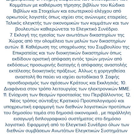
Κομμάτων με καθιέρωση τήρησης βιβλίων του Κώδικα
Βιβλίων και Στοιχείων και εσωτερικού ελέγχου από
ορκωτούς λογιστές όπως ισχύει στις ανώνυμες εταιρείες.
Τελικός ελεγκτής των οικονομικών των κομμάτων και των
βουλευτών καθιερώνεται το Ελεγκτικό Συνέδριο.
7. Εκλογή της ηγεσίας των ανωτάτων δικαστηρίων της
Χώρας από την ολομέλεια των μελών των δικαστηρίων
αυτών. 8. Καθιέρωση της υποχρέωσης του Συμβουλίου της
Επικρατείας και των διοικητικών δικαστηρίων όπως
εκδίδουν οριστική απόφαση εντός τριών μηνών από
εκδόσεως προσωρινής διαταγής ή απόφασης αναστολής
εκτέλεσης διοικητικής πράξεως. Άλλως η χορηγηθείσα
αναστολή θα παύει να ισχύει αυτοδίκαια 9. Σαφής
προσδιορισμός των σχέσεων Κράτους και Εκκλησιάς. 10.
Διαφάνεια στον τρόπο λειτουργίας των ηλεκτρονικών ΜΜΕ.
11. Ενίσχυση των θεσμών προστασίας του Περιβάλλοντος. 12.
Νέος τρόπος σύνταξης Κρατικού Προϋπολογισμού και
υποχρεωτική εφαρμογή των διεθνών λογιστικών προτύπων
του δημοσίου τομέα στα δημοσιά οικονομικά , με παράλληλη
εισαγωγή διπλογραφικού συστήματος στο δημόσιο
λογιστικό. Εφαρμογή από το Ελεγκτικό Συνέδριο όλων των
διεθνών συμβάσεων Ανωτάτων Ελεγκτικών Συστημάτων