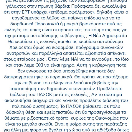
για να ζεσταίνουν τις μηχανές των λεωφορείων ή επίδομα
γάλακτος στην πρωινή βάρδια; Πρόσφατα δε, ανακάλυψα
ότι στην ΕΡΤ υπάρχει «επίδομα σφάλματος», δηλαδή κάνει ο
εργαζόμενος το λάθος και παίρνει επίδομα για να το
διορθώσει! Πόσο κοντά ή μακριά βρισκόμαστε από τις
εκλογές και ποιες είναι οι προοπτικές του κόμματος σας για
σχηματισμό αυτοδύναμης κυβέρνησης ; Η Νέα Δημοκρατία
θα κερδίσει τις εκλογές και θα τις κερδίσει αυτοδύναμα.
Χρειάζεται όμως να εφαρμόσει πρόγραμμα συνολικών
ανατροπών και παράλληλα απαιτείται αξιοπιστία απέναντι
στους εταίρους μας . Όταν λέμε ΝΑΙ να το εννοούμε , το ίδιο
και όταν λέμε ΟΧΙ να είναι ηχηρό. Αυτή η κυβέρνηση ποτέ
δεν εννοούσε τα όσα υποσχέθηκε και ποτέ δεν
διαπραγματεύτηκε το παραμικρό. Θα πρέπει να προτάξουμε
την επιβίωση του ελληνικού λαού και βεβαίως την
τακτοποίηση των δημοσίων οικονομικών. Προβλέπετε
διάλυση του ΠΑΣΟΚ μετά τις εκλογές ; Αν το σύστημα
ακολουθήσει διαχειριστικές λογικές προβλέπω διάλυση του
πολιτικού συστήματος. Το ΠΑΣΟΚ βρίσκεται σε πολύ
δύσκολη θέση και εμείς πιστεύω ότι θα προσεγγίσουμε τα
θέματα με ριζοσπαστικό τρόπο, κυρίως της Οικονομίας που
είναι το μεγάλο αγκάθι. Είναι η μοίρα αυτής της παράταξης
για άλλη μια φορά να βγάλει τη χώρα από τα αδιέξοδα όπως