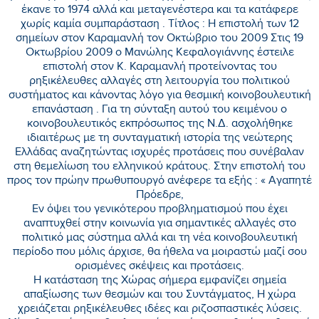
έκανε το 1974 αλλά και μεταγενέστερα και τα κατάφερε
χωρίς καμία συμπαράσταση . Τίτλος : Η επιστολή των 12
σημείων στον Καραμανλή τον Οκτώβριο του 2009 Στις 19
Οκτωβρίου 2009 ο Μανώλης Κεφαλογιάννης έστειλε
επιστολή στον Κ. Καραμανλή προτείνοντας του
ρηξικέλευθες αλλαγές στη λειτουργία του πολιτικού
συστήματος και κάνοντας λόγο για θεσμική κοινοβουλευτική
επανάσταση . Για τη σύνταξη αυτού του κειμένου ο
κοινοβουλευτικός εκπρόσωπος της Ν.Δ. ασχολήθηκε
ιδιαιτέρως με τη συνταγματική ιστορία της νεώτερης
Ελλάδας αναζητώντας ισχυρές προτάσεις που συνέβαλαν
στη θεμελίωση του ελληνικού κράτους. Στην επιστολή του
προς τον πρώην πρωθυπουργό ανέφερε τα εξής : « Αγαπητέ
Πρόεδρε,
Εν όψει του γενικότερου προβληματισμού που έχει
αναπτυχθεί στην κοινωνία για σημαντικές αλλαγές στο
πολιτικό μας σύστημα αλλά και τη νέα κοινοβουλευτική
περίοδο που μόλις άρχισε, θα ήθελα να μοιραστώ μαζί σου
ορισμένες σκέψεις και προτάσεις.
Η κατάσταση της Χώρας σήμερα εμφανίζει σημεία
απαξίωσης των θεσμών και του Συντάγματος, Η χώρα
χρειάζεται ρηξικέλευθες ιδέες και ριζοσπαστικές λύσεις.