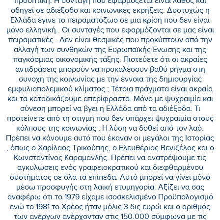
προοπτική. Η συνταγή που εφαρμόζεται είναι λάθος και
οδηγεί σε αδιέξοδο και κοινωνικές εκρήξεις. Δυστυχώς η
Ελλάδα έγινε το πειραματόζωο σε μια κρίση που δεν είναι
μόνο ελληνική . Οι συνταγές που εφαρμόζονται σε μας είναι
πειραματικές . Δεν είναι θεσμικές που προκύπτουν από την
αλλαγή των συνθηκών της Ευρωπαϊκής Ένωσης και της
παγκόσμιας οικονομικής τάξης. Πιστεύετε ότι οι ακραίες
αντιδράσεις μπορούν να προκαλέσουν βαθύ ρήγμα στη
συνοχή της κοινωνίας με την έννοια της δημιουργίας
εμφυλιοπολεμικού κλίματος ; Τέτοια πράγματα είναι ακραία
και τα καταδικάζουμε απερίφραστα. Μόνο με ψυχραιμία και
σύνεση μπορεί να βγει η Ελλάδα από τα αδιέξοδα. Τι
προτείνετε από τη στιγμή που δεν υπάρχει ψυχραιμία στους
κόλπους της κοινωνίας ; Η λύση να δοθεί από τον λαό.
Πρέπει να κάνουμε αυτό που έκαναν οι μεγάλοι της Ιστορίας
, όπως ο Χαρίλαος Τρικούπης, ο Ελευθέριος Βενιζέλος και ο
Κωνσταντίνος Καραμανλής. Πρέπει να ανατρέψουμε τις
αγκυλώσεις ενός γραφειοκρατικού και διεφθαρμένου
συστήματος σε όλα τα επίπεδα. Αυτό μπορεί να γίνει μόνο
μέσω προσφυγής στη λαϊκή ετυμηγορία. Αξίζει να σας
αναφέρω ότι το 1979 είχαμε ισοσκελισμένο Προϋπολογισμό
ενώ το 1981 το Χρέος ήταν μόλις 3 δις ευρώ και ο αριθμός
των ανέργων ανέρχονταν στις 150.000 σύμφωνα με τις