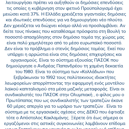
λειτουργήσει πρέπει να αυξηθούν οι δημόσιες επενδύσεις
τις οποίες η κυβέρνηση στον φετινό Προϋπολογισμό έχει
μειώσει κατά 37%. Η Ελλάδα χρειάζεται γιγαντιαίες δημόσιες
και ιδιωτικές επενδύσεις για να δημιουργήσει νέο πλούτο.
Δεν χρειάζεται να διώχνει κόσμο αλλά να προσλαμβάνει. Αν
δείτε τους πίνακες που καταθέσαμε πρόσφατα στη Βουλή το
ποσοστό απασχόλησης στον δημόσιο τομέα της χώρας μας
είναι πολύ χαμηλότερο από το μέσο ευρωπαϊκό ποσοστό.
Δεν είναι το πρόβλημα ο στενός δημόσιος τομέας. Εκεί που
υπάρχει η αρρώστια είναι στις δημόσιες επιχειρήσεις και
οργανισμούς. Είναι το σύστημα εξουσίας ΠΑΣΟΚ που
δημιούργησε ο Ανδρέας Παπανδρέου τη χαμένη δεκαετία
του 1980. Είναι το σύστημα των «Κολλάδων» που
ξεβράκωναν το 1992 τους πολύτεκνους ιδιοκτήτες
λεωφορείων απορρίπτοντας την εφαρμογή ενός μοντέλου
λαϊκού καπιταλισμού στα μέσα μαζικής μεταφοράς. Είναι οι
συνδικαλιστές του ΠΑΣΟΚ στην Ολυμπιακή , ο φίλος μου ο
Πρωτόπαπας που ως συνδικαλιστής των τραπεζών έκανε
60 μέρες απεργία για το ωράριο των τραπεζών . Είναι το
σύστημα με τις εργασιακές σχέσεις στις ΔΕΚΟ που έφτιαξε
τότε ο Απόστολος Κακλαμάνης. Ξέρετε ότι έως σήμερα οι
εργαζόμενοι στις αστικές συγκοινωνίες λαμβάνουν επίδομα