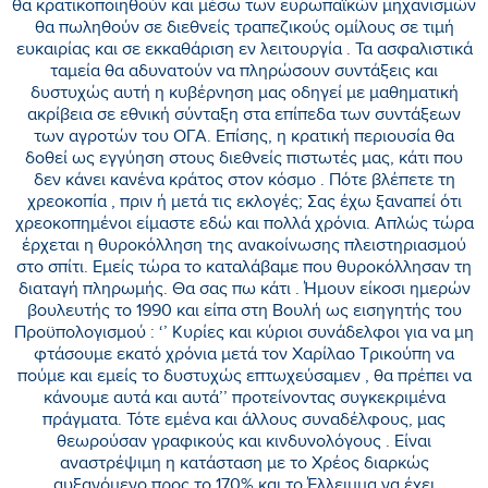
θα κρατικοποιηθούν και μέσω των ευρωπαϊκών μηχανισμών
θα πωληθούν σε διεθνείς τραπεζικούς ομίλους σε τιμή
ευκαιρίας και σε εκκαθάριση εν λειτουργία . Τα ασφαλιστικά
ταμεία θα αδυνατούν να πληρώσουν συντάξεις και
δυστυχώς αυτή η κυβέρνηση μας οδηγεί με μαθηματική
ακρίβεια σε εθνική σύνταξη στα επίπεδα των συντάξεων
των αγροτών του ΟΓΑ. Επίσης, η κρατική περιουσία θα
δοθεί ως εγγύηση στους διεθνείς πιστωτές μας, κάτι που
δεν κάνει κανένα κράτος στον κόσμο . Πότε βλέπετε τη
χρεοκοπία , πριν ή μετά τις εκλογές; Σας έχω ξαναπεί ότι
χρεοκοπημένοι είμαστε εδώ και πολλά χρόνια. Απλώς τώρα
έρχεται η θυροκόλληση της ανακοίνωσης πλειστηριασμού
στο σπίτι. Εμείς τώρα το καταλάβαμε που θυροκόλλησαν τη
διαταγή πληρωμής. Θα σας πω κάτι . Ήμουν είκοσι ημερών
βουλευτής το 1990 και είπα στη Βουλή ως εισηγητής του
Προϋπολογισμού : ‘’ Κυρίες και κύριοι συνάδελφοι για να μη
φτάσουμε εκατό χρόνια μετά τον Χαρίλαο Τρικούπη να
πούμε και εμείς το δυστυχώς επτωχεύσαμεν , θα πρέπει να
κάνουμε αυτά και αυτά’’ προτείνοντας συγκεκριμένα
πράγματα. Τότε εμένα και άλλους συναδέλφους, μας
θεωρούσαν γραφικούς και κινδυνολόγους . Είναι
αναστρέψιμη η κατάσταση με το Χρέος διαρκώς
αυξανόμενο προς το 170% και το Έλλειμμα να έχει