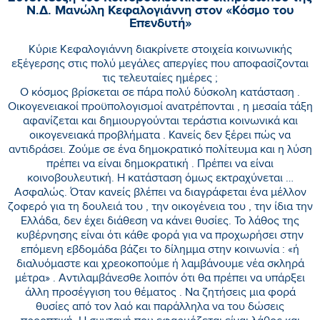
Ν.Δ. Μανώλη Κεφαλογιάννη στον «Κόσμο του
Επενδυτή»
Κύριε Κεφαλογιάννη διακρίνετε στοιχεία κοινωνικής
εξέγερσης στις πολύ μεγάλες απεργίες που αποφασίζονται
τις τελευταίες ημέρες ;
Ο κόσμος βρίσκεται σε πάρα πολύ δύσκολη κατάσταση .
Οικογενειακοί προϋπολογισμοί ανατρέπονται , η μεσαία τάξη
αφανίζεται και δημιουργούνται τεράστια κοινωνικά και
οικογενειακά προβλήματα . Κανείς δεν ξέρει πώς να
αντιδράσει. Ζούμε σε ένα δημοκρατικό πολίτευμα και η λύση
πρέπει να είναι δημοκρατική . Πρέπει να είναι
κοινοβουλευτική. Η κατάσταση όμως εκτραχύνεται …
Ασφαλώς. Όταν κανείς βλέπει να διαγράφεται ένα μέλλον
ζοφερό για τη δουλειά του , την οικογένεια του , την ίδια την
Ελλάδα, δεν έχει διάθεση να κάνει θυσίες. Το λάθος της
κυβέρνησης είναι ότι κάθε φορά για να προχωρήσει στην
επόμενη εβδομάδα βάζει το δίλημμα στην κοινωνία : «ή
διαλυόμαστε και χρεοκοπούμε ή λαμβάνουμε νέα σκληρά
μέτρα» . Αντιλαμβάνεσθε λοιπόν ότι θα πρέπει να υπάρξει
άλλη προσέγγιση του θέματος . Να ζητήσεις μια φορά
θυσίες από τον λαό και παράλληλα να του δώσεις