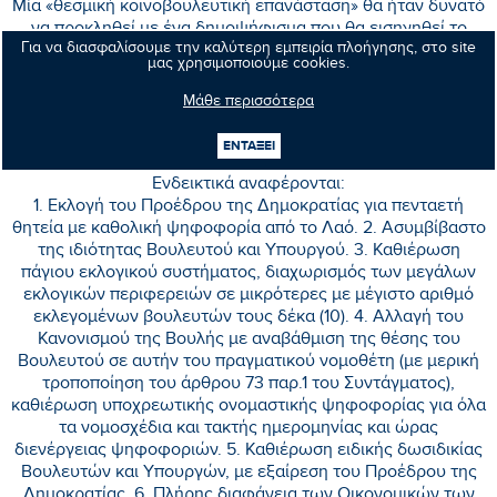
Μία «θεσμική κοινοβουλευτική επανάσταση» θα ήταν δυνατό
να προκληθεί με ένα δημοψήφισμα που θα εισηγηθεί το
Για να διασφαλίσουμε την καλύτερη εμπειρία πλοήγησης, στο site
Υπουργικό Συμβούλιο στον Πρόεδρο της Δημοκρατίας και
μας χρησιμοποιούμε cookies.
θα εγκρίνει η Βουλή σύμφωνα με το άρθρο 44 του
Συντάγματος. Με το δημοψήφισμα αυτό θα καλείται ο
Μάθε περισσότερα
Ελληνικός Λαός να εγκρίνει την εκλογή Συντακτικής Βουλής
που θα συντάξει το νέο Σύνταγμα της Χώρας με
ΕΝΤΑΞΕΙ
συγκεκριμένα ερωτήματα για τις προτεινόμενες αλλαγές:
Ενδεικτικά αναφέρονται:
1. Εκλογή του Προέδρου της Δημοκρατίας για πενταετή
θητεία με καθολική ψηφοφορία από το Λαό. 2. Ασυμβίβαστο
της ιδιότητας Βουλευτού και Υπουργού. 3. Καθιέρωση
πάγιου εκλογικού συστήματος, διαχωρισμός των μεγάλων
εκλογικών περιφερειών σε μικρότερες με μέγιστο αριθμό
εκλεγομένων βουλευτών τους δέκα (10). 4. Αλλαγή του
Κανονισμού της Βουλής με αναβάθμιση της θέσης του
Βουλευτού σε αυτήν του πραγματικού νομοθέτη (με μερική
τροποποίηση του άρθρου 73 παρ.1 του Συντάγματος),
καθιέρωση υποχρεωτικής ονομαστικής ψηφοφορίας για όλα
τα νομοσχέδια και τακτής ημερομηνίας και ώρας
διενέργειας ψηφοφοριών. 5. Καθιέρωση ειδικής δωσιδικίας
Βουλευτών και Υπουργών, με εξαίρεση του Προέδρου της
Δημοκρατίας. 6. Πλήρης διαφάνεια των Οικονομικών των