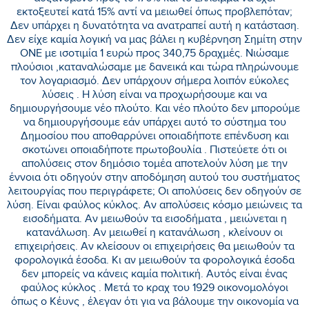
εκτοξευτεί κατά 15% αντί να μειωθεί όπως προβλεπόταν;
Δεν υπάρχει η δυνατότητα να ανατραπεί αυτή η κατάσταση.
Δεν είχε καμία λογική να μας βάλει η κυβέρνηση Σημίτη στην
ΟΝΕ με ισοτιμία 1 ευρώ προς 340,75 δραχμές. Νιώσαμε
πλούσιοι ,καταναλώσαμε με δανεικά και τώρα πληρώνουμε
τον λογαριασμό. Δεν υπάρχουν σήμερα λοιπόν εύκολες
λύσεις . Η λύση είναι να προχωρήσουμε και να
δημιουργήσουμε νέο πλούτο. Και νέο πλούτο δεν μπορούμε
να δημιουργήσουμε εάν υπάρχει αυτό το σύστημα του
Δημοσίου που αποθαρρύνει οποιαδήποτε επένδυση και
σκοτώνει οποιαδήποτε πρωτοβουλία . Πιστεύετε ότι οι
απολύσεις στον δημόσιο τομέα αποτελούν λύση με την
έννοια ότι οδηγούν στην αποδόμηση αυτού του συστήματος
λειτουργίας που περιγράφετε; Οι απολύσεις δεν οδηγούν σε
λύση. Είναι φαύλος κύκλος. Αν απολύσεις κόσμο μειώνεις τα
εισοδήματα. Αν μειωθούν τα εισοδήματα , μειώνεται η
κατανάλωση. Αν μειωθεί η κατανάλωση , κλείνουν οι
επιχειρήσεις. Αν κλείσουν οι επιχειρήσεις θα μειωθούν τα
φορολογικά έσοδα. Κι αν μειωθούν τα φορολογικά έσοδα
δεν μπορείς να κάνεις καμία πολιτική. Αυτός είναι ένας
φαύλος κύκλος . Μετά το κραχ του 1929 οικονομολόγοι
όπως ο Κέυνς , έλεγαν ότι για να βάλουμε την οικονομία να