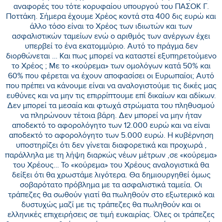
αναφορές του τότε κορυφαίου υπουργού του ΠΑΣΟΚ Γ.
Ποττάκη. Σήμερα έχουμε Χρέος κοντά στα 400 δις ευρώ και
άλλο τόσο είναι το Χρέος των ιδιωτών και των
ασφαλιστικών ταμείων ενώ ο αριθμός των ανέργων έχει
υπερβεί το ένα εκατομμύριο. Αυτό το πράγμα δεν
διορθώνεται … Και πως μπορεί να καταστεί εξυπηρετούμενο
το Χρέος ; Με το «κούρεμα» των ομολόγων κατά 50% και
60% που φέρεται να έχουν αποφασίσει οι Ευρωπαίοι; Αυτό
που πρέπει να κάνουμε είναι να αναλογιστούμε τις δικές μας
ευθύνες και να μην τις επιρρίπτουμε επί δικαίων και αδίκων.
Δεν μπορεί τα μεσαία και φτωχά στρώματα του πληθυσμού
να πληρώνουν τέτοια βάρη. Δεν μπορεί να μην ήταν
αποδεκτό το αφορολόγητο των 12.000 ευρώ και να είναι
αποδεκτό το αφορολόγητο των 5.000 ευρώ. Η κυβέρνηση
υποστηρίζει ότι δεν γίνεται διαφορετικά και προχωρά ,
παράλληλα με τη λήψη διαρκώς νέων μέτρων ,σε «κούρεμα»
του Χρέους… Το «κούρεμα» του Χρέους αναλογιστικά θα
δείξει ότι θα χρωστάμε λιγότερα. Θα δημιουργηθεί όμως
σοβαρότατο πρόβλημα με τα ασφαλιστικά ταμεία. Οι
τράπεζες θα σωθούν γιατί θα πωληθούν στο εξωτερικό και
δυστυχώς μαζί με τις τράπεζες θα πωληθούν και οι
ελληνικές επιχειρήσεις σε τιμή ευκαιρίας. Όλες οι τράπεζες