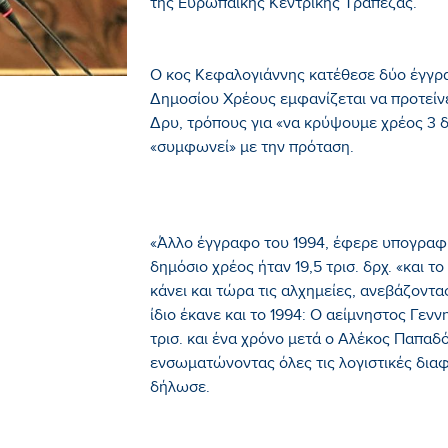
της Ευρωπαϊκής Κεντρικής Τράπεζας.
Ο κος Κεφαλογιάννης κατέθεσε δύο έγγρα
Δημοσίου Χρέους εμφανίζεται να προτείν
Δρυ, τρόπους για «να κρύψουμε χρέος 3 δ
«συμφωνεί» με την πρόταση.
«Άλλο έγγραφο του 1994, έφερε υπογραφή
δημόσιο χρέος ήταν 19,5 τρισ. δρχ. «και 
κάνει και τώρα τις αλχημείες, ανεβάζοντα
ίδιο έκανε και το 1994: Ο αείμνηστος Γενν
τρισ. και ένα χρόνο μετά ο Αλέκος Παπαδό
ενσωματώνοντας όλες τις λογιστικές δια
δήλωσε.