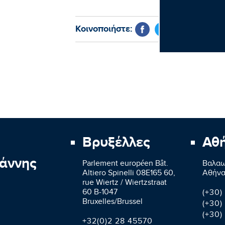
Κοινοποιήστε:
Βρυξέλλες
Αθ
άννης
Parlement européen Bât.
Βαλαω
Altiero Spinelli 08E165 60,
Aθήνα
rue Wiertz / Wiertzstraat
60 B-1047
(+30)
Bruxelles/Brussel
(+30)
(+30)
+32(0)2 28 45570