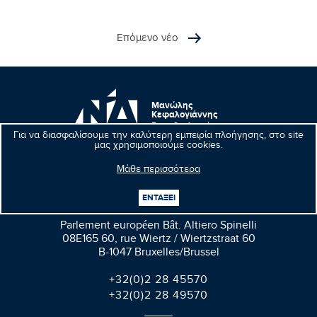
Επόμενο νέο
Μανώλης
Κεφαλογιάννης
Ευρωβουλευτής
Για να διασφαλίσουμε την καλύτερη εμπειρία πλοήγησης, στο site
μας χρησιμοποιούμε cookies.
Μάθε περισσότερα
Βρυξέλλες
ΕΝΤΑΞΕΙ
Parlement européen Bât. Altiero Spinelli
08E165 60, rue Wiertz / Wiertzstraat 60
B-1047 Bruxelles/Brussel
+32(0)2 28 45570
+32(0)2 28 49570