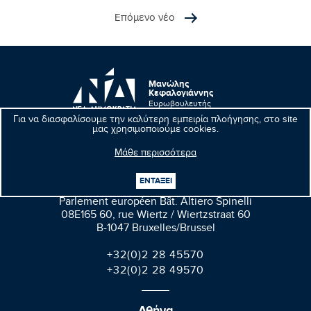
Επόμενο νέο
Μανώλης
Κεφαλογιάννης
Ευρωβουλευτής
Για να διασφαλίσουμε την καλύτερη εμπειρία πλοήγησης, στο site
μας χρησιμοποιούμε cookies.
Μάθε περισσότερα
Βρυξέλλες
ΕΝΤΑΞΕΙ
Parlement européen Bât. Altiero Spinelli
08E165 60, rue Wiertz / Wiertzstraat 60
B-1047 Bruxelles/Brussel
+32(0)2 28 45570
+32(0)2 28 49570