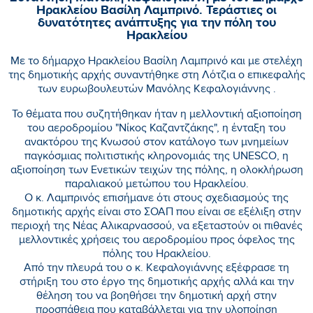
Ηρακλείου Βασίλη Λαμπρινό. Τεράστιες οι
δυνατότητες ανάπτυξης για την πόλη του
Ηρακλείου
Mε το δήμαρχο Ηρακλείου Βασίλη Λαμπρινό και με στελέχη
της δημοτικής αρχής συναντήθηκε στη Λότζια ο επικεφαλής
των ευρωβουλευτών Μανόλης Κεφαλογιάννης .
Το θέματα που συζητήθηκαν ήταν η μελλοντική αξιοποίηση
του αεροδρομίου "Νίκος Καζαντζάκης", η ένταξη του
ανακτόρου της Κνωσού στον κατάλογο των μνημείων
παγκόσμιας πολιτιστικής κληρονομιάς της UNESCO, η
αξιοποίηση των Ενετικών τειχών της πόλης, η ολοκλήρωση
παραλιακού μετώπου του Ηρακλείου.
Ο κ. Λαμπρινός επισήμανε ότι στους σχεδιασμούς της
δημοτικής αρχής είναι στο ΣΟΑΠ που είναι σε εξέλιξη στην
περιοχή της Νέας Αλικαρνασσού, να εξεταστούν οι πιθανές
μελλοντικές χρήσεις του αεροδρομίου προς όφελος της
πόλης του Ηρακλείου.
Από την πλευρά του ο κ. Κεφαλογιάννης εξέφρασε τη
στήριξη του στο έργο της δημοτικής αρχής αλλά και την
θέληση του να βοηθήσει την δημοτική αρχή στην
προσπάθεια που καταβάλλεται για την υλοποίηση