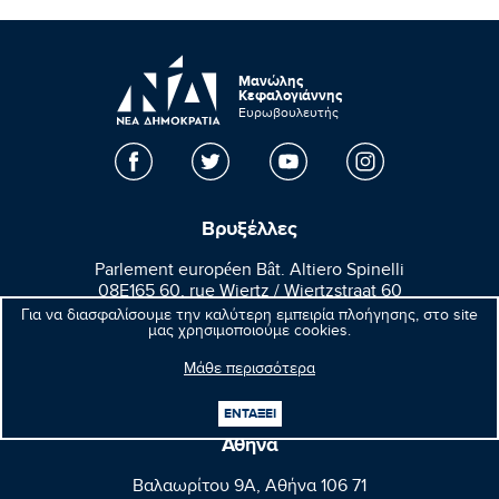
Μανώλης
Κεφαλογιάννης
Ευρωβουλευτής
Βρυξέλλες
Parlement européen Bât. Altiero Spinelli
08E165 60, rue Wiertz / Wiertzstraat 60
B-1047 Bruxelles/Brussel
Για να διασφαλίσουμε την καλύτερη εμπειρία πλοήγησης, στο site
μας χρησιμοποιούμε cookies.
+32(0)2 28 45570
Μάθε περισσότερα
+32(0)2 28 49570
ΕΝΤΑΞΕΙ
Αθήνα
Βαλαωρίτου 9A, Aθήνα 106 71