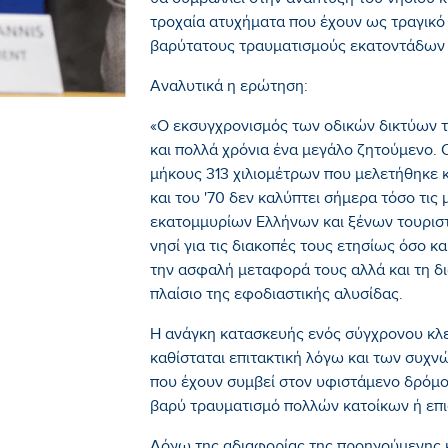
θα συμβάλλει στην ανάπτυξη του νησιού κ
τροχαία ατυχήματα που έχουν ως τραγικό
βαρύτατους τραυματισμούς εκατοντάδων
Αναλυτικά η ερώτηση:
«Ο εκσυγχρονισμός των οδικών δικτύων τ
και πολλά χρόνια ένα μεγάλο ζητούμενο.
μήκους 313 χιλιομέτρων που μελετήθηκε κ
και του '70 δεν καλύπτει σήμερα τόσο τι
εκατομμυρίων Ελλήνων και ξένων τουριστ
νησί για τις διακοπές τους ετησίως όσο κ
την ασφαλή μεταφορά τους αλλά και τη δ
πλαίσιο της εφοδιαστικής αλυσίδας.
Η ανάγκη κατασκευής ενός σύγχρονου κλ
καθίσταται επιτακτική λόγω και των συ
που έχουν συμβεί στον υφιστάμενο δρόμο
βαρύ τραυματισμό πολλών κατοίκων ή επι