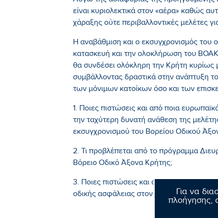
Λόγω της αδιαφορίας της προηγούμενης
είναι κυριολεκτικά στον «αέρα» καθώς αυ
χάραξης ούτε περιβαλλοντικές μελέτες για
Η αναβάθμιση και ο εκσυγχρονισμός του ο
κατασκευή και την ολοκλήρωση του ΒΟΑΚ 
θα συνδέσει ολόκληρη την Κρήτη κυρίως με
συμβάλλοντας δραστικά στην ανάπτυξη το
των μόνιμων κατοίκων όσο και των επισκ
1. Ποιες πιστώσεις και από ποια ευρωπαϊ
την ταχύτερη δυνατή ανάθεση της μελέτη
εκσυγχρονισμού του Βορείου Οδικού Άξο
2. Τι προβλέπεται από το πρόγραμμα Δι
Βόρειο Οδικό Άξονα Κρήτης;
3. Ποιες πιστώσεις και από ποια ευρωπαϊκ
Για να δια
οδικής ασφάλειας στον υφιστάμενο άξονα
πλοήγησης, σ