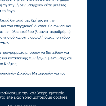
 κυβέρνησης στην Ελλάδα ο ΒΟΑΚ σήμερα
τή τη στιγμή δεν υπάρχουν ούτε μελέτες
 το έργο.
δικού δικτύου της Κρήτης με την
και του επαρχιακού δικτύου θα ενώσει και
 τις πύλες εισόδου (λιμάνια, αεροδρόμια)
υ νησιού και στην ασφαλή διακίνηση τόσο
επτών.
κά προγράμματα μπορούν να διατεθούν για
ς και κατασκευής των έργων βελτίωσης και
να Κρήτης;
ευρωπαϊκών Δικτύων Μεταφορών για τον
ά ταμεία μπορούν να διατεθούν για έργα
σφαλίσουμε την καλύτερη εμπειρία
;»
το site μας χρησιμοποιούμε cookies.