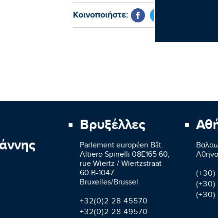
Κοινοποιήστε:
Βρυξέλλες
Αθ
άννης
Parlement européen Bât.
Βαλαω
Altiero Spinelli 08E165 60,
Aθήνα
rue Wiertz / Wiertzstraat
60 B-1047
(+30)
Bruxelles/Brussel
(+30)
(+30)
+32(0)2 28 45570
+32(0)2 28 49570