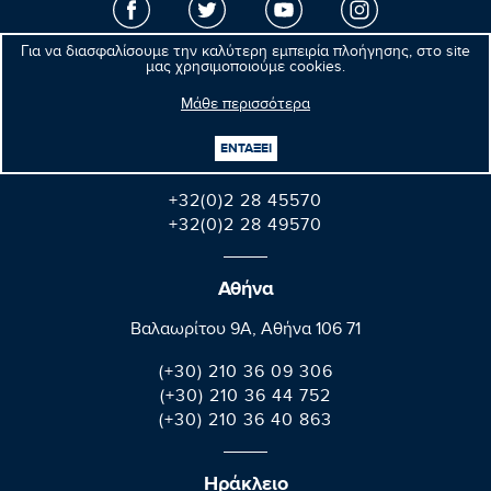
Για να διασφαλίσουμε την καλύτερη εμπειρία πλοήγησης, στο site
μας χρησιμοποιούμε cookies.
Βρυξέλλες
Μάθε περισσότερα
Parlement européen Bât. Altiero Spinelli
08E165 60, rue Wiertz / Wiertzstraat 60
ΕΝΤΑΞΕΙ
B-1047 Bruxelles/Brussel
+32(0)2 28 45570
+32(0)2 28 49570
Αθήνα
Βαλαωρίτου 9A, Aθήνα 106 71
(+30) 210 36 09 306
(+30) 210 36 44 752
(+30) 210 36 40 863
Ηράκλειο