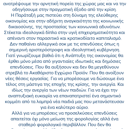
ανατρέψουμε την αρνητική πορεία της χώρας μας και να την
οδηγήσουμε στην πραγματική έξοδο από την κρίση.
Η Παράταξή μας πιστεύει στη δύναμη της ελεύθερης
οικονομίας και στην αδήριτη αναγκαιότητα της κοινωνικής
δικαιοσύνης, της προστασίας των κοινωνικά αδυνάτων.
Στέκεται ιδεολογικά δίπλα στην υγιή επιχειρηματικότητα και
απέναντι στον παρασιτικό και κρατικοδίαιτο καπιταλισμό.
Δεν παθαίνει αλλεργικά σοκ με τις επενδύσεις όπως η
σημερινή αριστερόστροφη και ιδεοληπτική κυβέρνηση.
Γιατί γνωρίζουμε βαθιά ότι η Ανάπτυξη της οικονομίας θα
έρθει μόνο μέσα από γιγαντιαίες ιδιωτικές και δημόσιες
επενδύσεις. Που θα αυξήσουν και δεν θα μεγεθύνουν
στρεβλά το Ακαθάριστο Εγχώριο Προϊόν. Που θα ανοίξουν
νέες θέσεις εργασίας. Για να μπορέσουμε να δώσουμε ένα
τέλος στη μάστιγα της εποχής της κρίσης, την ανεργία. Και
ιδίως την ανεργία των νέων παιδιών. Για να έχει την
αναπτυξιακή ευκαιρία να επαναπατριστεί ένα σημαντικό
κομμάτι από τα λαμπρά νέα παιδιά μας που μετανάστευσαν
για ένα καλύτερο αύριο.
Αλλά για να μπορέσεις να προσελκύσεις επενδύσεις
απαιτείται όχι μόνο μείωση της φορολογίας αλλά ένα
σταθερό φορολογικό περιβάλλον. Που δεν θα