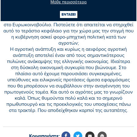
απάντηση που ήταν «επιλογή της ελληνικής κυβέρνησης η
Μάθε περισσότερα
αύξηση των φορολογικών βαρών» !!!
ΕΝΤΑΞΕΙ
• Έχετε κάνει πολλές παρεμβάσεις για τον πρωτογενή τομέα
στο Ευρωκοινοβούλιο. Πιστεύετε ότι απαιτείται να στηριχθεί
αυτό το τεράστιο κεφάλαιο για την χώρα μας την στιγμή που
η κυβέρνηση ασκεί φορο-μπηχτική πολιτική κατά των
αγροτών;
Η αγροτική ανάπτυξη και κυρίως η αειφόρος αγροτική
ανάπτυξη αποτελεί έναν από τους σημαντικότερους
πυλώνες ανάκαμψης της ελληνικής οικονομίας. Ιδιαίτερα
στη δύσκολη οικονομική συγκυρία που βιώνουμε. Στο
πλαίσιο αυτό έχουμε παρουσιάσει συγκεκριμένες,
υπεύθυνες και ειλικρινείς προτάσεις άμεσα εφαρμόσιμες
που θα μπορέσουν να συμβάλλουν στην αναγέννηση του
πρωτογενούς τομέα. Και αυτό οι αγρότες μας το γνωρίζουν
καλά. Όπως θυμούνται πολύ καλά και το σημερινό
πρωθυπουργό και τις προεκλογικές του υποσχέσεις πάνω
στα τρακτέρ. Που αποδείχθηκαν καρποί της αυταπάτης.
Κοινοποιήστε: