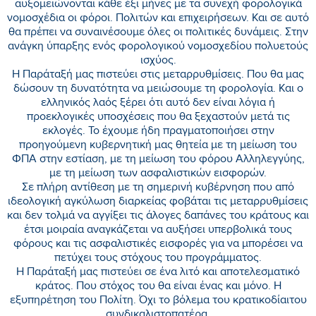
αυξομειώνονται κάθε έξι μήνες με τα συνεχή φορολογικά
νομοσχέδια οι φόροι. Πολιτών και επιχειρήσεων. Και σε αυτό
θα πρέπει να συναινέσουμε όλες οι πολιτικές δυνάμεις. Στην
ανάγκη ύπαρξης ενός φορολογικού νομοσχεδίου πολυετούς
ισχύος.
Η Παράταξή μας πιστεύει στις μεταρρυθμίσεις. Που θα μας
δώσουν τη δυνατότητα να μειώσουμε τη φορολογία. Και ο
ελληνικός λαός ξέρει ότι αυτό δεν είναι λόγια ή
προεκλογικές υποσχέσεις που θα ξεχαστούν μετά τις
εκλογές. Το έχουμε ήδη πραγματοποιήσει στην
προηγούμενη κυβερνητική μας θητεία με τη μείωση του
ΦΠΑ στην εστίαση, με τη μείωση του φόρου Αλληλεγγύης,
με τη μείωση των ασφαλιστικών εισφορών.
Σε πλήρη αντίθεση με τη σημερινή κυβέρνηση που από
ιδεολογική αγκύλωση διαρκείας φοβάται τις μεταρρυθμίσεις
και δεν τολμά να αγγίξει τις άλογες δαπάνες του κράτους και
έτσι μοιραία αναγκάζεται να αυξήσει υπερβολικά τους
φόρους και τις ασφαλιστικές εισφορές για να μπορέσει να
πετύχει τους στόχους του προγράμματος.
Η Παράταξή μας πιστεύει σε ένα λιτό και αποτελεσματικό
κράτος. Που στόχος του θα είναι ένας και μόνο. Η
εξυπηρέτηση του Πολίτη. Όχι το βόλεμα του κρατικοδίαιτου
συνδικαλιστοπατέρα.