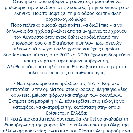
Όταν η δική σου κυβέρνηση συνεχώς προσπαθεί να
μπλοκάρει την επένδυση στις Σκουριές ή την επένδυση στο
Ελληνικό. Που το βαφτίζει τη μία δάσος και την άλλη
αρχαιολογικό χώρο.
Πόσο πολιτικό αμοραλισμό πρέπει να διαθέτεις για να
δηλώνεις ότι η χώρα βγαίνει από τα μνημόνια του χρόνου
τον Αύγουστο όταν έχεις βάλει φαρδιά πλατιά την
υπογραφή σου στη διατήρηση υψηλών πρωτογενών
πλεονασμάτων για πολλά χρόνια και έχεις ψηφίσει
δυσβάστακτα μέτρα για το 2019 και 2020 έχοντας δεσμεύσει
και τη χώρα και την επόμενη κυβέρνηση;
Αλήθεια πόσο πιο ψηλά ακόμη θα ανεβάσει τον πήχη του
πολιτικού ψέματος ο πρωθυπουργός;
• Να περάσουμε στον πρόεδρο της Ν.Δ. κ. Κυριάκο
Μητσοτάκη. Στην ομιλία του στους φορείς μίλησε για νέες
δουλειές, μείωση φόρων και στήριξη των αδυνάμων.
Εκτιμάτε ότι μπορεί η Ν.Δ. εάν κερδίσει στις εκλογές να
καταφέρει να ανατρέψει την κατάσταση στην οποία
βρίσκεται η Ελλάδα;
Η Νέα Δημοκρατία πολύ σύντομα θα κληθεί να αναλάβει τη
διακυβέρνηση της χώρας. Και το εύλογο ερώτημα όλης της
ελληνικής κοινωνίας είναι αυτό που θέσατε. Αν μπορούμε να