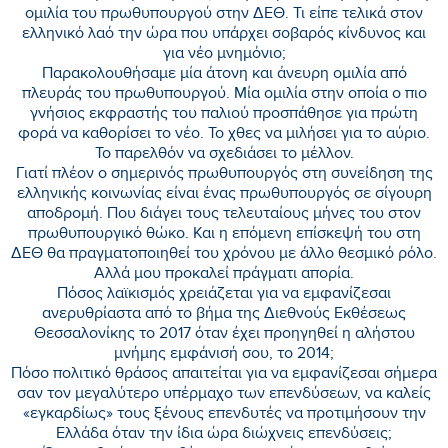
ομιλία του πρωθυπουργού στην ΔΕΘ. Τι είπε τελικά στον
ελληνικό λαό την ώρα που υπάρχει σοβαρός κίνδυνος και
για νέο μνημόνιο;
Παρακολουθήσαμε μία άτονη και άνευρη ομιλία από
πλευράς του πρωθυπουργού. Μία ομιλία στην οποία ο πιο
γνήσιος εκφραστής του παλιού προσπάθησε για πρώτη
φορά να καθορίσει το νέο. Το χθες να μιλήσει για το αύριο.
Το παρελθόν να σχεδιάσει το μέλλον.
Γιατί πλέον ο σημερινός πρωθυπουργός στη συνείδηση της
ελληνικής κοινωνίας είναι ένας πρωθυπουργός σε σίγουρη
αποδρομή. Που διάγει τους τελευταίους μήνες του στον
πρωθυπουργικό θώκο. Και η επόμενη επίσκεψή του στη
ΔΕΘ θα πραγματοποιηθεί του χρόνου με άλλο θεσμικό ρόλο.
Αλλά μου προκαλεί πράγματι απορία.
Πόσος λαϊκισμός χρειάζεται για να εμφανίζεσαι
ανερυθρίαστα από το βήμα της Διεθνούς Εκθέσεως
Θεσσαλονίκης το 2017 όταν έχει προηγηθεί η αλήστου
μνήμης εμφάνισή σου, το 2014;
Πόσο πολιτικό θράσος απαιτείται για να εμφανίζεσαι σήμερα
σαν τον μεγαλύτερο υπέρμαχο των επενδύσεων, να καλείς
«εγκαρδίως» τους ξένους επενδυτές να προτιμήσουν την
Ελλάδα όταν την ίδια ώρα διώχνεις επενδύσεις;