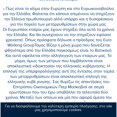
• Πώς είναι το κλίμα στην Ευρώπη και στο Ευρωκοινοβούλιο
για την Ελλάδα; Φαίνεται ότι κάποιοι επιμένουν να στηρίζουν
τον Έλληνα πρωθυπουργό αλλά υπάρχει και η δυσαρέσκεια
για την πορεία των μεταρρυθμίσεων στην χώρα μας.
Οι Ευρωπαίοι εταίροι μας έχουν στηρίξει όλα αυτά τα χρόνια
την Ελλάδα. Και θα συνεχίσουν να την στηρίζουν εφόσον
χρειαστεί. Όπως πρόσφατα δήλωσε ο πρόεδρος του Euro
Working GroupΤόμας Βίζερ η μόνη χώρα που δανείζεται
φθηνότερα από την Ελλάδα παγκοσμίως είναι το Βατικανό.
Και αυτό οφείλεται στην αλληλεγγύη των εταίρων μας. Το
μίγμα, όμως των μέτρων που λαμβάνονται είναι
αποκλειστική «ιδιοκτησία» της ελληνικής κυβέρνησης. Η
επιλογή της υπερφορολόγησης αντί της έντασης στον τομέα
των μεταρρυθμίσεων είναι αποκλειστική επιλογή της
ελληνικής κυβέ ρνησης. Σας θυμίζω τις απαντήσεις του
Επιτρόπου Οικονομικών Πιερ Μοσκοβισί σε σειρά
ερωτήσεων που του έχω υποβάλλει τα τελευταία δύο
χρόνια. Μεταξύ των οποίων και μία που αφορά άμεσα την
περιοχή σας για το αν ήταν επιλογή της Ευρωπαϊκής
Για να διασφαλίσουμε την καλύτερη εμπειρία πλοήγησης, στο site
Επιτροπής να καταργηθούν οι μειωμένοι συντελεστές ΦΠΑ.
μας χρησιμοποιούμε cookies.
Είμαι βέβαιος γιατί την προβάλλατε ότι θυμάστε την