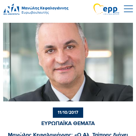
Μανώλης Κεφαλογιάννης
Ευρωβουλευτής
11/10/2017
ΕΥΡΩΠΑΪΚΑ ΘΕΜΑΤΑ
Μανώλης Κεφαλογιάννης: «Ο Αλ. Τσίπρας διάγει