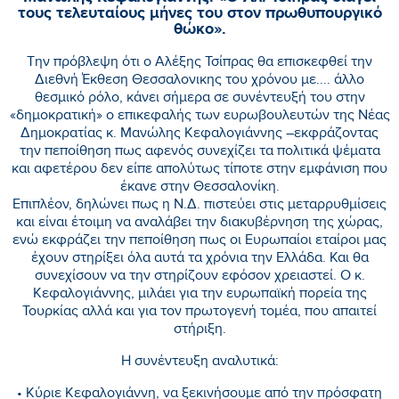
τους τελευταίους μήνες του στον πρωθυπουργικό
θώκο».
Την πρόβλεψη ότι ο Αλέξης Τσίπρας θα επισκεφθεί την
Διεθνή Έκθεση Θεσσαλονικης του χρόνου με.... άλλο
θεσμικό ρόλο, κάνει σήμερα σε συνέντευξή του στην
«δημοκρατική» ο επικεφαλής των ευρωβουλευτών της Νέας
Δημοκρατίας κ. Μανώλης Κεφαλογιάννης –εκφράζοντας
την πεποίθηση πως αφενός συνεχίζει τα πολιτικά ψέματα
και αφετέρου δεν είπε απολύτως τίποτε στην εμφάνιση που
έκανε στην Θεσσαλονίκη.
Επιπλέον, δηλώνει πως η Ν.Δ. πιστεύει στις μεταρρυθμίσεις
και είναι έτοιμη να αναλάβει την διακυβέρνηση της χώρας,
ενώ εκφράζει την πεποίθηση πως οι Ευρωπαίοι εταίροι μας
έχουν στηρίξει όλα αυτά τα χρόνια την Ελλάδα. Και θα
συνεχίσουν να την στηρίζουν εφόσον χρειαστεί. Ο κ.
Κεφαλογιάννης, μιλάει για την ευρωπαϊκή πορεία της
Τουρκίας αλλά και για τον πρωτογενή τομέα, που απαιτεί
στήριξη.
Η συνέντευξη αναλυτικά:
• Κύριε Κεφαλογιάννη, να ξεκινήσουμε από την πρόσφατη