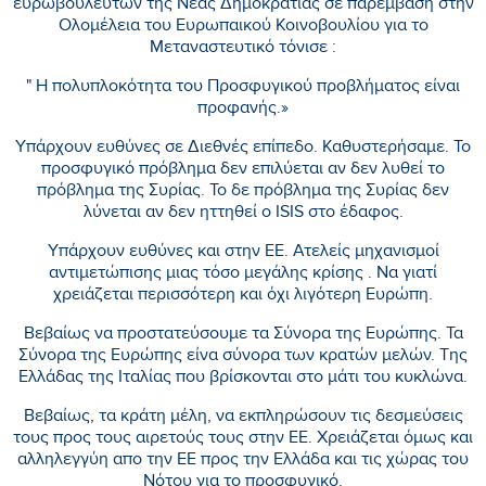
ευρωβουλευτών της Νέας Δημοκρατίας σε παρέμβαση στην
Ολομέλεια του Ευρωπαικού Κοινοβουλίου για το
Μεταναστευτικό τόνισε :
" Η πολυπλοκότητα του Προσφυγικού προβλήματος είναι
προφανής.»
Υπάρχουν ευθύνες σε Διεθνές επίπεδο. Καθυστερήσαμε. Το
προσφυγικό πρόβλημα δεν επιλύεται αν δεν λυθεί το
πρόβλημα της Συρίας. Το δε πρόβλημα της Συρίας δεν
λύνεται αν δεν ηττηθεί ο ISIS στο έδαφος.
Υπάρχουν ευθύνες και στην ΕΕ. Ατελείς μηχανισμοί
αντιμετώπισης μιας τόσο μεγάλης κρίσης . Να γιατί
χρειάζεται περισσότερη και όχι λιγότερη Ευρώπη.
Βεβαίως να προστατεύσουμε τα Σύνορα της Ευρώπης. Τα
Σύνορα της Ευρώπης είνα σύνορα των κρατών μελών. Της
Ελλάδας της Ιταλίας που βρίσκονται στο μάτι του κυκλώνα.
Βεβαίως, τα κράτη μέλη, να εκπληρώσουν τις δεσμεύσεις
τους προς τους αιρετούς τους στην ΕΕ. Χρειάζεται όμως και
αλληλεγγύη απο την ΕΕ προς την Ελλάδα και τις χώρας του
Νότου για το προσφυγικό.