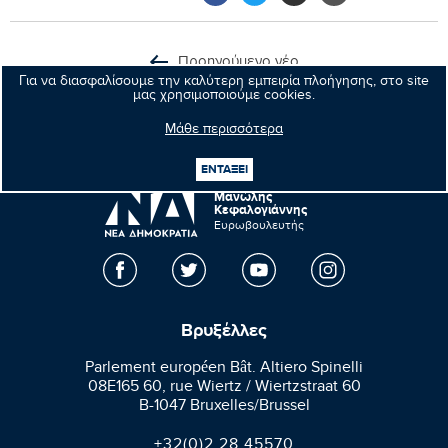
Προηγούμενο νέο
Για να διασφαλίσουμε την καλύτερη εμπειρία πλοήγησης, στο site
μας χρησιμοποιούμε cookies.
Επόμενο νέο
Μάθε περισσότερα
ΕΝΤΑΞΕΙ
Μανώλης
Κεφαλογιάννης
Ευρωβουλευτής
Βρυξέλλες
Parlement européen Bât. Altiero Spinelli
08E165 60, rue Wiertz / Wiertzstraat 60
B-1047 Bruxelles/Brussel
+32(0)2 28 45570