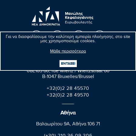
Μανώλης
Κεφαλογιάννης
Ευρωβουλευτής
Για να διασφαλίσουμε την καλύτερη εμπειρία πλοήγησης, στο site
μας χρησιμοποιούμε cookies.
Μάθε περισσότερα
Βρυξέλλες
ΕΝΤΑΞΕΙ
Parlement européen Bât. Altiero Spinelli
08E165 60, rue Wiertz / Wiertzstraat 60
B-1047 Bruxelles/Brussel
+32(0)2 28 45570
+32(0)2 28 49570
Αθήνα
Βαλαωρίτου 9A, Aθήνα 106 71