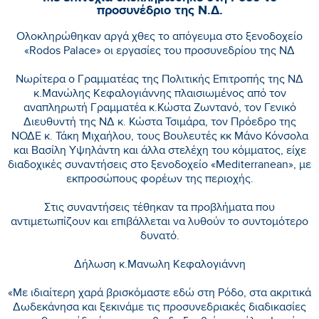
προσυνέδριο της Ν.Δ.
Ολοκληρώθηκαν αργά χθες το απόγευμα στο ξενοδοχείο
«Rodos Palace» οι εργασίες του προσυνεδρίου της ΝΔ
Νωρίτερα ο Γραμματέας της Πολιτικής Επιτροπής της ΝΔ
κ.Μανώλης Κεφαλογιάννης πλαισιωμένος από τον
αναπληρωτή Γραμματέα κ.Κώστα Ζωντανό, τον Γενικό
Διευθυντή της ΝΔ κ. Κώστα Τσιμάρα, τον Πρόεδρο της
ΝΟΔΕ κ. Τάκη Μιχαήλου, τους Βουλευτές κκ Μάνο Κόνσολα
και Βασίλη Υψηλάντη και άλλα στελέχη του κόμματος, είχε
διαδοχικές συναντήσεις στο ξενοδοχείο «Mediterranean», με
εκπροσώπους φορέων της περιοχής.
Στις συναντήσεις τέθηκαν τα προβλήματα που
αντιμετωπίζουν και επιβάλλεται να λυθούν το συντομότερο
δυνατό.
Δήλωση κ.Μανωλη Κεφαλογιάννη
«Με ιδιαίτερη χαρά βρισκόμαστε εδώ στη Ρόδο, στα ακριτικά
Δωδεκάνησα και ξεκινάμε τις προσυνεδριακές διαδικασίες