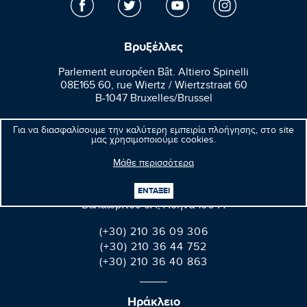
Βρυξέλλες
Parlement européen Bât. Altiero Spinelli
08E165 60, rue Wiertz / Wiertzstraat 60
B-1047 Bruxelles/Brussel
+32(0)2 28 45570
Για να διασφαλίσουμε την καλύτερη εμπειρία πλοήγησης, στο site
+32(0)2 28 49570
μας χρησιμοποιούμε cookies.
Μάθε περισσότερα
Αθήνα
ΕΝΤΑΞΕΙ
Βαλαωρίτου 9A, Aθήνα 106 71
(+30) 210 36 09 306
(+30) 210 36 44 752
(+30) 210 36 40 863
Ηράκλειο