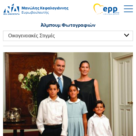
Μανώλης Κεφαλογιάννης
Ευρωβουλευτής
Άλμπουμ Φωτογραφιών