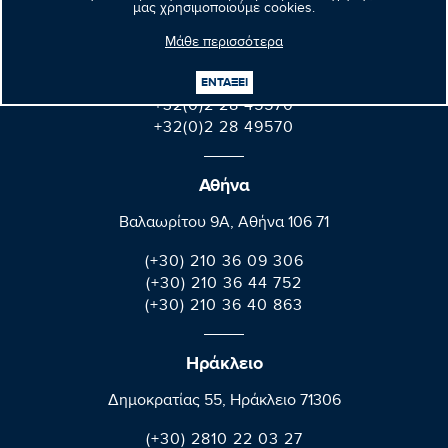
μας χρησιμοποιούμε cookies.
Parlement européen Bât. Altiero Spinelli
Μάθε περισσότερα
08E165 60, rue Wiertz / Wiertzstraat 60
B-1047 Bruxelles/Brussel
ΕΝΤΑΞΕΙ
+32(0)2 28 45570
+32(0)2 28 49570
Αθήνα
Βαλαωρίτου 9A, Aθήνα 106 71
(+30) 210 36 09 306
(+30) 210 36 44 752
(+30) 210 36 40 863
Ηράκλειο
Δημοκρατίας 55, Ηράκλειο 71306
(+30) 2810 22 03 27