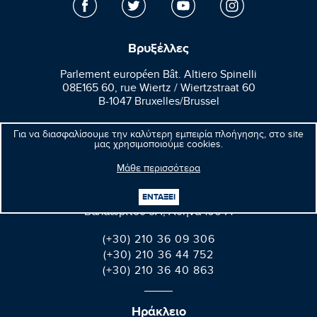
Βρυξέλλες
Parlement européen Bât. Altiero Spinelli
08E165 60, rue Wiertz / Wiertzstraat 60
B-1047 Bruxelles/Brussel
+32(0)2 28 45570
Για να διασφαλίσουμε την καλύτερη εμπειρία πλοήγησης, στο site
+32(0)2 28 49570
μας χρησιμοποιούμε cookies.
Μάθε περισσότερα
Αθήνα
ΕΝΤΑΞΕΙ
Βαλαωρίτου 9A, Aθήνα 106 71
(+30) 210 36 09 306
(+30) 210 36 44 752
(+30) 210 36 40 863
Ηράκλειο