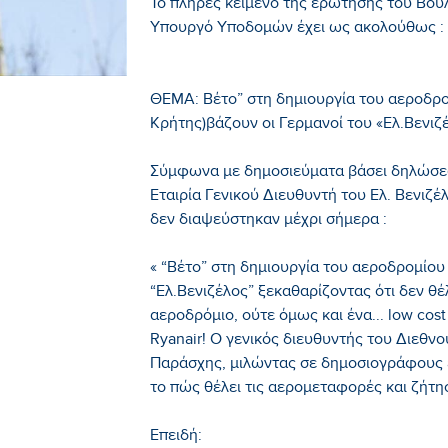
Το πλήρες κείμενο της ερώτησης του Βου
Υπουργό Υποδομών έχει ως ακολούθως :
ΘΕΜΑ: Βέτο” στη δημιουργία του αεροδρο
Κρήτης)βάζουν οι Γερμανοί του «Ελ.Βενιζ
Σύμφωνα με δημοσιεύματα βάσει δηλώσεω
Εταιρία Γενικού Διευθυντή του Ελ. Βενιζέ
δεν διαψεύστηκαν μέχρι σήμερα :
« “Βέτο” στη δημιουργία του αεροδρομίου
“Ελ.Βενιζέλος” ξεκαθαρίζοντας ότι δεν θ
αεροδρόμιο, ούτε όμως και ένα... low cos
Ryanair! Ο γενικός διευθυντής του Διεθνο
Παράσχης, μιλώντας σε δημοσιογράφους ε
το πώς θέλει τις αερομεταφορές και ζήτη
Επειδή: