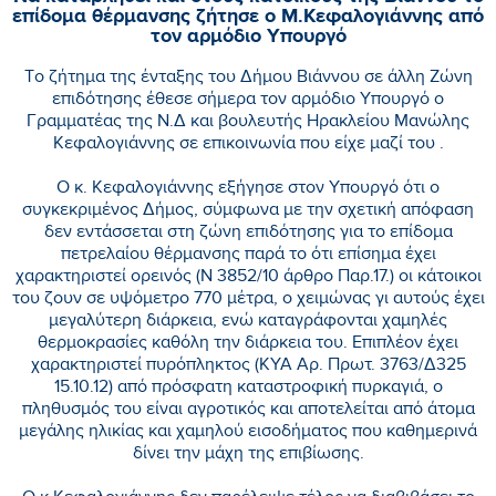
επίδομα θέρμανσης ζήτησε ο Μ.Κεφαλογιάννης από
τον αρμόδιο Υπουργό
Tο ζήτημα της ένταξης του Δήμου Βιάννου σε άλλη Ζώνη
επιδότησης έθεσε σήμερα τον αρμόδιο Υπουργό ο
Γραμματέας της Ν.Δ και βουλευτής Ηρακλείου Μανώλης
Κεφαλογιάννης σε επικοινωνία που είχε μαζί του .
Ο κ. Κεφαλογιάννης εξήγησε στον Υπουργό ότι ο
συγκεκριμένος Δήμος, σύμφωνα με την σχετική απόφαση
δεν εντάσσεται στη ζώνη επιδότησης για το επίδομα
πετρελαίου θέρμανσης παρά το ότι επίσημα έχει
χαρακτηριστεί ορεινός (Ν 3852/10 άρθρο Παρ.17.) οι κάτοικοι
του ζουν σε υψόμετρο 770 μέτρα, ο χειμώνας γι αυτούς έχει
μεγαλύτερη διάρκεια, ενώ καταγράφονται χαμηλές
θερμοκρασίες καθόλη την διάρκεια του. Επιπλέον έχει
χαρακτηριστεί πυρόπληκτος (ΚΥΑ Αρ. Πρωτ. 3763/Δ325
15.10.12) από πρόσφατη καταστροφική πυρκαγιά, ο
πληθυσμός του είναι αγροτικός και αποτελείται από άτομα
μεγάλης ηλικίας και χαμηλού εισοδήματος που καθημερινά
δίνει την μάχη της επιβίωσης.