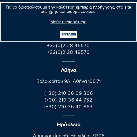
Για να διασφαλίσουμε την καλύτερη εμπειρία πλοήγησης, στο site
Βρυξέλλες
μας χρησιμοποιούμε cookies.
Parlement européen Bât. Altiero Spinelli
Μάθε περισσότερα
08E165 60, rue Wiertz / Wiertzstraat 60
B-1047 Bruxelles/Brussel
ΕΝΤΑΞΕΙ
+32(0)2 28 45570
+32(0)2 28 49570
Αθήνα
Βαλαωρίτου 9A, Aθήνα 106 71
(+30) 210 36 09 306
(+30) 210 36 44 752
(+30) 210 36 40 863
Ηράκλειο
Δημοκρατίας 55, Ηράκλειο 71306