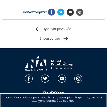
Κοινοποιήστε:
Προηγούμενο νέο
Επόμενο νέο
Μανώλης
Κεφαλογιάννης
Ευρωβουλευτής
Βρυξέλλες
Για να διασφαλίσουμε την καλύτερη εμπειρία πλοήγησης, στο site
μας χρησιμοποιούμε cookies.
Parlement européen Bât. Altiero Spinelli
08E165 60, rue Wiertz / Wiertzstraat 60