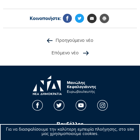
Κοινοποιήστε:
Προηγούμενο νέο
Επόμενο νέο
Μανώλης
Κεφαλογιάννης
Ευρωβουλευτής
Βρυξέλλες
Για να διασφαλίσουμε την καλύτερη εμπειρία πλοήγησης, στο site
μας χρησιμοποιούμε cookies.
Parlement européen Bât. Altiero Spinelli