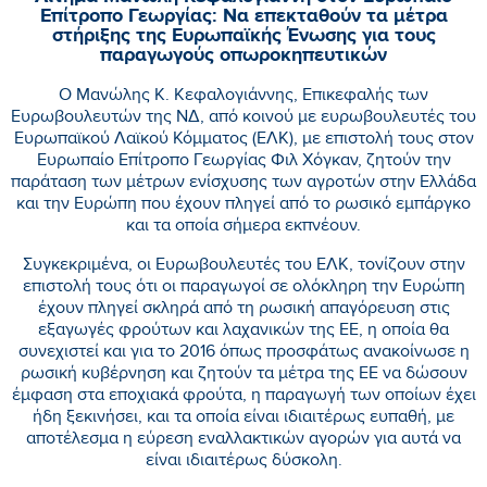
Επίτροπο Γεωργίας: Να επεκταθούν τα μέτρα
στήριξης της Ευρωπαϊκής Ένωσης για τους
παραγωγούς οπωροκηπευτικών
Ο Μανώλης Κ. Κεφαλογιάννης, Επικεφαλής των
Ευρωβουλευτών της ΝΔ, από κοινού με ευρωβουλευτές του
Ευρωπαϊκού Λαϊκού Κόμματος (ΕΛΚ), με επιστολή τους στον
Ευρωπαίο Επίτροπο Γεωργίας Φιλ Χόγκαν, ζητούν την
παράταση των μέτρων ενίσχυσης των αγροτών στην Ελλάδα
και την Ευρώπη που έχουν πληγεί από το ρωσικό εμπάργκο
και τα οποία σήμερα εκπνέουν.
Συγκεκριμένα, οι Ευρωβουλευτές του ΕΛΚ, τονίζουν στην
επιστολή τους ότι οι παραγωγοί σε ολόκληρη την Ευρώπη
έχουν πληγεί σκληρά από τη ρωσική απαγόρευση στις
εξαγωγές φρούτων και λαχανικών της ΕΕ, η οποία θα
συνεχιστεί και για το 2016 όπως προσφάτως ανακοίνωσε η
ρωσική κυβέρνηση και ζητούν τα μέτρα της ΕΕ να δώσουν
έμφαση στα εποχιακά φρούτα, η παραγωγή των οποίων έχει
ήδη ξεκινήσει, και τα οποία είναι ιδιαιτέρως ευπαθή, με
αποτέλεσμα η εύρεση εναλλακτικών αγορών για αυτά να
είναι ιδιαιτέρως δύσκολη.