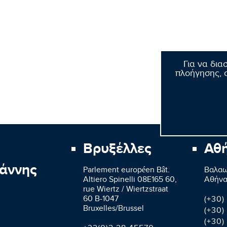
Για να δια
πλοήγησης, σ
Βρυξέλλες
Αθ
άννης
Parlement européen Bât.
Βαλαω
Altiero Spinelli 08E165 60,
Aθήνα
rue Wiertz / Wiertzstraat
60 B-1047
(+30)
Bruxelles/Brussel
(+30)
(+30)