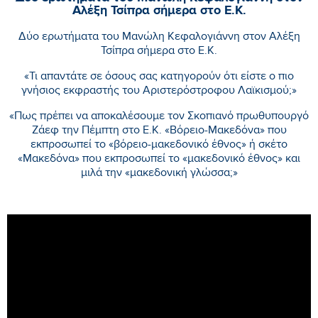
Αλέξη Τσίπρα σήμερα στο Ε.Κ.
Δύο ερωτήματα του Μανώλη Κεφαλογιάννη στον Αλέξη
Τσίπρα σήμερα στο Ε.Κ.
«Τι απαντάτε σε όσους σας κατηγορούν ότι είστε ο πιο
γνήσιος εκφραστής του Αριστερόστροφου Λαϊκισμού;»
«Πως πρέπει να αποκαλέσουμε τον Σκοπιανό πρωθυπουργό
Ζάεφ την Πέμπτη στο Ε.Κ. «Βόρειο-Μακεδόνα» που
εκπροσωπεί το «βόρειο-μακεδονικό έθνος» ή σκέτο
«Μακεδόνα» που εκπροσωπεί το «μακεδονικό έθνος» και
μιλά την «μακεδονική γλώσσα;»