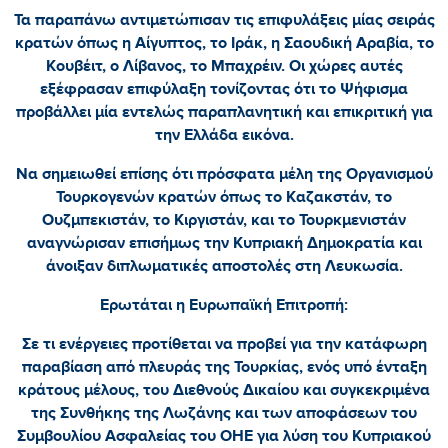
Τα παραπάνω αντιμετώπισαν τις επιφυλάξεις μίας σειράς
κρατών όπως η Αίγυπτος, το Ιράκ, η Σαουδική Αραβία, το
Κουβέιτ, ο Λίβανος, το Μπαχρέιν. Οι χώρες αυτές
εξέφρασαν επιφύλαξη τονίζοντας ότι το Ψήφισμα
προβάλλει μία εντελώς παραπλανητική και επικριτική για
την Ελλάδα εικόνα.
Να σημειωθεί επίσης ότι πρόσφατα μέλη της Οργανισμού
Τουρκογενών κρατών όπως το Καζακστάν, το
Ουζμπεκιστάν, το Κιργιστάν, και το Τουρκμενιστάν
αναγνώρισαν επισήμως την Κυπριακή Δημοκρατία και
άνοιξαν διπλωματικές αποστολές στη Λευκωσία.
Ερωτάται η Ευρωπαϊκή Επιτροπή:
Σε τι ενέργειες προτίθεται να προβεί για την κατάφωρη
παραβίαση από πλευράς της Τουρκίας, ενός υπό ένταξη
κράτους μέλους, του Διεθνούς Δικαίου και συγκεκριμένα
της Συνθήκης της Λωζάνης και των αποφάσεων του
Συμβουλίου Ασφαλείας του ΟΗΕ για λύση του Κυπριακού