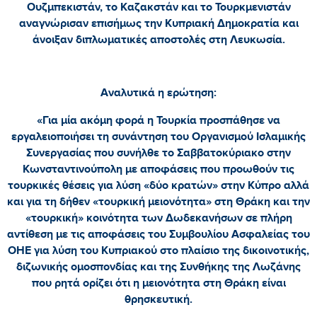
Ουζμπεκιστάν, το Καζακστάν και το Τουρκμενιστάν
αναγνώρισαν επισήμως την Κυπριακή Δημοκρατία και
άνοιξαν διπλωματικές αποστολές στη Λευκωσία.
Αναλυτικά η ερώτηση:
«Για μία ακόμη φορά η Τουρκία προσπάθησε να
εργαλειοποιήσει τη συνάντηση του Οργανισμού Ισλαμικής
Συνεργασίας που συνήλθε το Σαββατοκύριακο στην
Κωνσταντινούπολη με αποφάσεις που προωθούν τις
τουρκικές θέσεις για λύση «δύο κρατών» στην Κύπρο αλλά
και για τη δήθεν «τουρκική μειονότητα» στη Θράκη και την
«τουρκική» κοινότητα των Δωδεκανήσων σε πλήρη
αντίθεση με τις αποφάσεις του Συμβουλίου Ασφαλείας του
ΟΗΕ για λύση του Κυπριακού στο πλαίσιο της δικοινοτικής,
διζωνικής ομοσπονδίας και της Συνθήκης της Λωζάνης
που ρητά ορίζει ότι η μειονότητα στη Θράκη είναι
θρησκευτική.