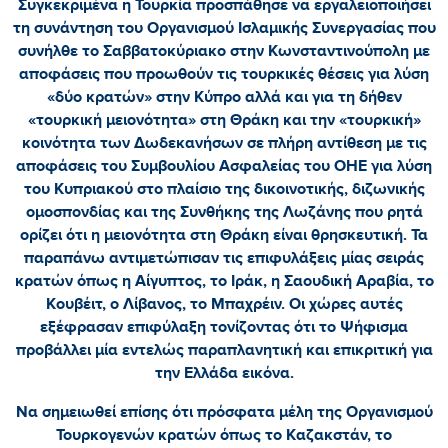
Συγκεκριμένα η Τουρκία προσπάθησε να εργαλειοποιήσει
τη συνάντηση του Οργανισμού Ισλαμικής Συνεργασίας που
συνήλθε το Σαββατοκύριακο στην Κωνσταντινούπολη με
αποφάσεις που προωθούν τις τουρκικές θέσεις για λύση
«δύο κρατών» στην Κύπρο αλλά και για τη δήθεν
«τουρκική μειονότητα» στη Θράκη και την «τουρκική»
κοινότητα των Δωδεκανήσων σε πλήρη αντίθεση με τις
αποφάσεις του Συμβουλίου Ασφαλείας του ΟΗΕ για λύση
του Κυπριακού στο πλαίσιο της δικοινοτικής, διζωνικής
ομοσπονδίας και της Συνθήκης της Λωζάνης που ρητά
ορίζει ότι η μειονότητα στη Θράκη είναι θρησκευτική. Τα
παραπάνω αντιμετώπισαν τις επιφυλάξεις μίας σειράς
κρατών όπως η Αίγυπτος, το Ιράκ, η Σαουδική Αραβία, το
Κουβέιτ, ο Λίβανος, το Μπαχρέιν. Οι χώρες αυτές
εξέφρασαν επιφύλαξη τονίζοντας ότι το Ψήφισμα
προβάλλει μία εντελώς παραπλανητική και επικριτική για
την Ελλάδα εικόνα.
Να σημειωθεί επίσης ότι πρόσφατα μέλη της Οργανισμού
Τουρκογενών κρατών όπως το Καζακστάν, το