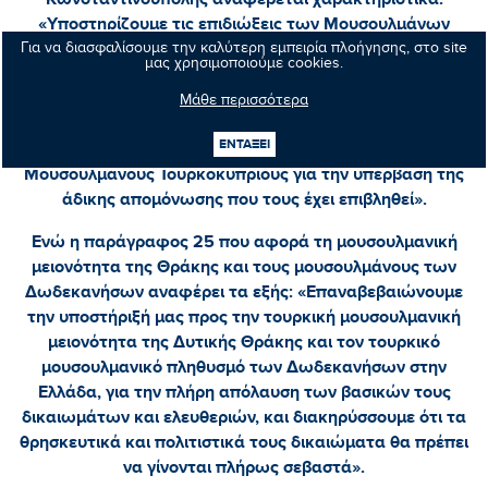
«Υποστηρίζουμε τις επιδιώξεις των Μουσουλμάνων
Τουρκοκυπρίων για τη διασφάλιση των εγγενών
Για να διασφαλίσουμε την καλύτερη εμπειρία πλοήγησης, στο site
μας χρησιμοποιούμε cookies.
δικαιωμάτων τους και τονίζουμε τη σημασία μιας
διαπραγματευμένης, αμοιβαία αποδεκτής, δίκαιης,
Μάθε περισσότερα
διαρκούς και βιώσιμης λύσης του Κυπριακού ζητήματος,
ΕΝΤΑΞΕΙ
καθώς και την ανάγκη ανάπτυξης επαφών με τους
Μουσουλμάνους Τουρκοκυπρίους για την υπέρβαση της
άδικης απομόνωσης που τους έχει επιβληθεί».
Ενώ η παράγραφος 25 που αφορά τη μουσουλμανική
μειονότητα της Θράκης και τους μουσουλμάνους των
Δωδεκανήσων αναφέρει τα εξής: «Επαναβεβαιώνουμε
την υποστήριξή μας προς την τουρκική μουσουλμανική
μειονότητα της Δυτικής Θράκης και τον τουρκικό
μουσουλμανικό πληθυσμό των Δωδεκανήσων στην
Ελλάδα, για την πλήρη απόλαυση των βασικών τους
δικαιωμάτων και ελευθεριών, και διακηρύσσουμε ότι τα
θρησκευτικά και πολιτιστικά τους δικαιώματα θα πρέπει
να γίνονται πλήρως σεβαστά».