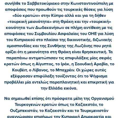
συνήλθε το Σαββατοκύριακο στην Κωνσταντινούπολη με
αποφάσεις που προωθούν τις τουρκικές θέσεις για λύση
«δύο κρατών» στην Κύπρο αλλά και για τη δήθεν
«τουρκική μειονότητα» στη Θράκη και την «τουρκική»
κοινότητα των Δωδεκανήσων σε πλήρη αντίθεση με τις
αποφάσεις του Συμβουλίου Ασφαλείας του ΟΗΕ για λύση
του Κυπριακού στο πλαίσιο της δικοινοτικής, διζωνικής
ομοσπονδίας και της Συνθήκης της Λωζάνης που ρητά
ορίζει ότι η μειονότητα στη Θράκη είναι θρησκευτική. Τα
παραπάνω αντιμετώπισαν τις επιφυλάξεις μίας σειράς
κρατών όπως η Αίγυπτος, το Ιράκ, η Σαουδική Αραβία, το
Κουβέιτ, ο Λίβανος, το Μπαχρέιν. Οι χώρες αυτές
εξέφρασαν επιφύλαξη τονίζοντας ότι το Ψήφισμα
προβάλλει μία εντελώς παραπλανητική και επικριτική για
την Ελλάδα εικόνα.
Να σημειωθεί επίσης ότι πρόσφατα μέλη της Οργανισμού
Τουρκογενών κρατών όπως το Καζακστάν, το
Ουζμπεκιστάν, το Καζακστάν και το Τουρκμενιστάν
αναγνώρισαν επισήμως την Κυπριακή Δημοκρατία και