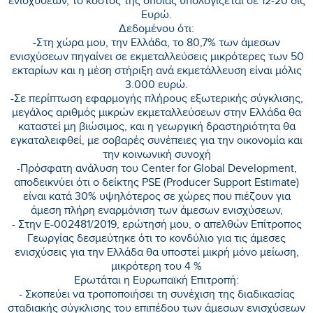
ενισχύσεων, το κόστος της οποίας υπολογίζεται σε 12-20 δις
Ευρώ.
Δεδομένου ότι:
-Στη χώρα μου, την Ελλάδα, το 80,7% των άμεσων
ενισχύσεων πηγαίνει σε εκμεταλλεύσεις μικρότερες των 50
εκταρίων και η μέση στήριξη ανά εκμετάλλευση είναι μόλις
3.000 ευρώ.
-Σε περίπτωση εφαρμογής πλήρους εξωτερικής σύγκλισης,
μεγάλος αριθμός μικρών εκμεταλλεύσεων στην Ελλάδα θα
καταστεί μη βιώσιμος, και η γεωργική δραστηριότητα θα
εγκαταλειφθεί, με σοβαρές συνέπειες για την οικονομία και
την κοινωνική συνοχή
-Πρόσφατη ανάλυση του Center for Global Development,
αποδεικνύει ότι ο δείκτης PSE (Producer Support Estimate)
είναι κατά 30% υψηλότερος σε χώρες που πιέζουν για
άμεση πλήρη εναρμόνιση των άμεσων ενισχύσεων,
- Στην Ε-002481/2019, ερώτησή μου, ο απελθών Επίτροπος
Γεωργίας δεσμεύτηκε ότι το κονδύλιο για τις άμεσες
ενισχύσεις για την Ελλάδα θα υποστεί μικρή μόνο μείωση,
μικρότερη του 4 %
Ερωτάται η Ευρωπαϊκή Επιτροπή:
- Σκοπεύει να τροποποιήσει τη συνέχιση της διαδικασίας
σταδιακής σύγκλισης του επιπέδου των άμεσων ενισχύσεων