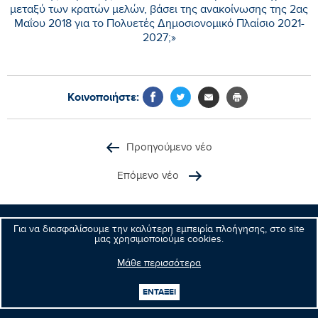
μεταξύ των κρατών μελών, βάσει της ανακοίνωσης της 2ας
Μαΐου 2018 για το Πολυετές Δημοσιονομικό Πλαίσιο 2021-
2027;»
Κοινοποιήστε:
Προηγούμενο νέο
Επόμενο νέο
Για να διασφαλίσουμε την καλύτερη εμπειρία πλοήγησης, στο site
μας χρησιμοποιούμε cookies.
Μανώλης
Κεφαλογιάννης
Μάθε περισσότερα
Ευρωβουλευτής
ΕΝΤΑΞΕΙ