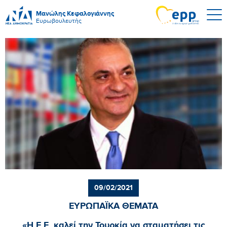
Μανώλης Κεφαλογιάννης
Ευρωβουλευτής
09/02/2021
ΕΥΡΩΠΑΪΚΑ ΘΕΜΑΤΑ
«Η Ε.Ε. καλεί την Τουρκία να σταματήσει τις