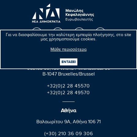
Μανώλης
Κεφαλογιάννης
Ευρωβουλευτής
Για να διασφαλίσουμε την καλύτερη εμπειρία πλοήγησης, στο site
μας χρησιμοποιούμε cookies.
Μάθε περισσότερα
Βρυξέλλες
ΕΝΤΑΞΕΙ
Parlement européen Bât. Altiero Spinelli
08E165 60, rue Wiertz / Wiertzstraat 60
B-1047 Bruxelles/Brussel
+32(0)2 28 45570
+32(0)2 28 49570
Αθήνα
Βαλαωρίτου 9A, Aθήνα 106 71
(+30) 210 36 09 306