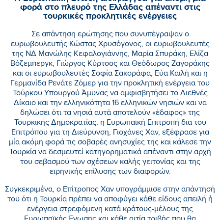
φορά στο πλευρό της Ελλάδας απέναντι στις
τουρκικές προκλητικές ενέργειες
Σε απάντηση ερώτησης που συνυπέγραψαν ο
ευρωβουλευτής Κώστας Χρυσόγονος, οι ευρωβουλευτές
της ΝΔ Μανώλης Κεφαλογιάννης, Μαρία Σπυράκη, Ελίζα
Βόζεμπεργκ, Γιώργος Κύρτσος και Θεόδωρος Ζαγοράκης
και οι ευρωβουλευτές Σοφία Σακοράφα, Εύα Καϊλή και η
Γερμανίδα Ρενάτε Ζόμερ για την προκλητική ενέργεια του
Τούρκου Υπουργού Άμυνας να αμφισβητήσει το Διεθνές
Δίκαιο και την ελληνικότητα 16 ελληνικών νησιών και να
δηλώσει ότι τα νησιά αυτά αποτελούν «έδαφος» της
Τουρκικής Δημοκρατίας, η Ευρωπαϊκή Επιτροπή δια του
Επιτρόπου για τη Διεύρυνση, Γιοχάνες Χαν, εξέφρασε για
μία ακόμη φορά τις σοβαρές ανησυχίες της και κάλεσε την
Τουρκία να δεσμευτεί κατηγορηματικά απέναντι στην αρχή
του σεβασμού των σχέσεων καλής γειτονίας και της
ειρηνικής επίλυσης των διαφορών.
Συγκεκριμένα, ο Επίτροπος Χαν υπογράμμισε στην απάντησή
του ότι η Τουρκία πρέπει να αποφύγει κάθε είδους απειλή ή
ενέργεια στρεφόμενη κατά κράτους-μέλους της
Ευρωπαϊκής Ένωσης και κάθε αιτία τριβής που θα