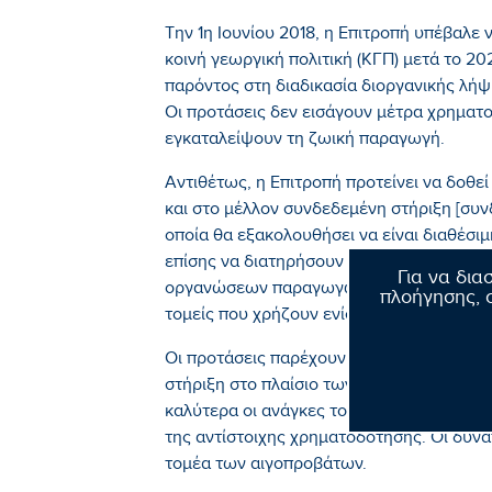
Την 1η Ιουνίου 2018, η Επιτροπή υπέβαλε 
κοινή γεωργική πολιτική (ΚΓΠ) μετά το 20
παρόντος στη διαδικασία διοργανικής λή
Οι προτάσεις δεν εισάγουν μέτρα χρημα
εγκαταλείψουν τη ζωική παραγωγή.
Αντιθέτως, η Επιτροπή προτείνει να δοθε
και στο μέλλον συνδεδεμένη στήριξη [συνδ
οποία θα εξακολουθήσει να είναι διαθέσ
επίσης να διατηρήσουν και να αναπτύξου
Για να δια
οργανώσεων παραγωγών (ΟΠ) ώστε να απ
πλοήγησης, σ
τομείς που χρήζουν ενίσχυσης.
Οι προτάσεις παρέχουν περαιτέρω ευελιξί
στήριξη στο πλαίσιο των στρατηγικών σχε
καλύτερα οι ανάγκες τους κατά την επιλο
της αντίστοιχης χρηματοδότησης. Οι δυνα
τομέα των αιγοπροβάτων.