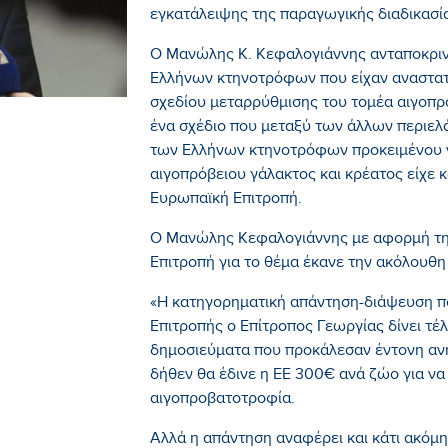
εγκατάλειψης της παραγωγικής διαδικασί
Ο Μανώλης Κ. Κεφαλογιάννης ανταποκριν
Ελλήνων κτηνοτρόφων που είχαν αναστατ
σχεδίου μεταρρύθμισης του τομέα αιγοπ
ένα σχέδιο που μεταξύ των άλλων περιελ
των Ελλήνων κτηνοτρόφων προκειμένου 
αιγοπρόβειου γάλακτος και κρέατος είχε 
Ευρωπαϊκή Επιτροπή.
Ο Μανώλης Κεφαλογιάννης με αφορμή τη
Επιτροπή για το θέμα έκανε την ακόλουθ
«Η κατηγορηματική απάντηση-διάψευση π
Επιτροπής ο Επίτροπος Γεωργίας δίνει τέλ
δημοσιεύματα που προκάλεσαν έντονη αν
δήθεν θα έδινε η ΕΕ 300€ ανά ζώο για ν
αιγοπροβατοτροφία.
Αλλά η απάντηση αναφέρει και κάτι ακόμη,