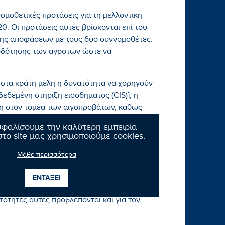
νομοθετικές προτάσεις για τη μελλοντική
20. Οι προτάσεις αυτές βρίσκονται επί του
ψης αποφάσεων με τους δύο συννομοθέτες.
τοδότησης των αγροτών ώστε να
ί στα κράτη μέλη η δυνατότητα να χορηγούν
εδεμένη στήριξη εισοδήματος (CIS)], η
ιμη στον τομέα των αιγοπροβάτων, καθώς
ν τομεακές παρεμβάσεις μέσω των
σφαλίσουμε την καλύτερη εμπειρία
οκτήσουν μεγαλύτερη ανθεκτικότητα οι
το site μας χρησιμοποιούμε cookies.
Μάθε περισσότερα
α στα κράτη μέλη για να σχεδιάσουν τη
δίων της ΚΓΠ, ώστε να αντικατοπτρίζονται
ΕΝΤΑΞΕΙ
γή των ειδικών παρεμβάσεων της ΚΓΠ και
τότητες αυτές προβλέπονται και για τον