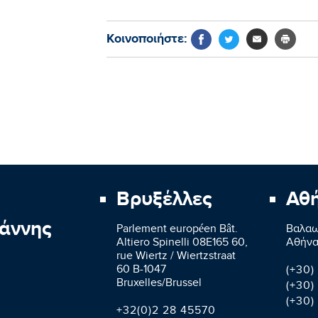
Κοινοποιήστε:
Βρυξέλλες
Αθ
άννης
Parlement européen Bât.
Βαλαω
Altiero Spinelli 08E165 60,
Aθήνα
rue Wiertz / Wiertzstraat
60 B-1047
(+30)
Bruxelles/Brussel
(+30)
(+30)
+32(0)2 28 45570