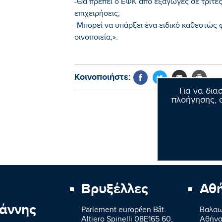
-Θα πρέπει ο ΕΦΚ από εξαγωγές σε τρίτες
επιχειρήσεις;
-Μπορεί να υπάρξει ένα ειδικό καθεστώς 
οινοποιεία;».
Κοινοποιήστε:
Για να δια
πλοήγησης, σ
Βρυξέλλες
Αθ
άννης
Parlement européen Bât.
Βαλαω
Altiero Spinelli 08E165 60,
Aθήνα