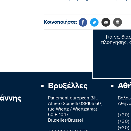
Κοινοποιήστε:
Για να δια
πλοήγησης, σ
Βρυξέλλες
Αθ
άννης
Parlement européen Bât.
Βαλαω
Altiero Spinelli 08E165 60,
Aθήνα
rue Wiertz / Wiertzstraat
60 B-1047
(+30)
Bruxelles/Brussel
(+30)
(+30)