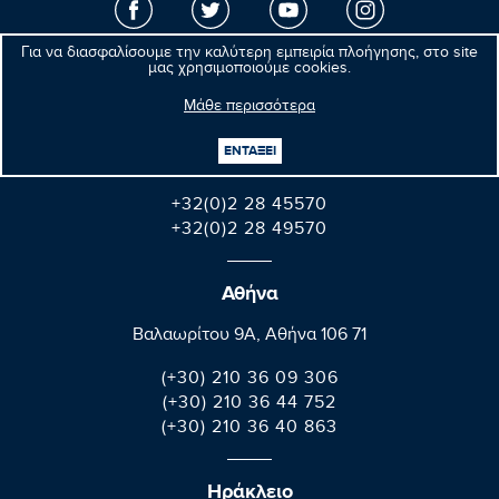
Για να διασφαλίσουμε την καλύτερη εμπειρία πλοήγησης, στο site
μας χρησιμοποιούμε cookies.
Βρυξέλλες
Μάθε περισσότερα
Parlement européen Bât. Altiero Spinelli
08E165 60, rue Wiertz / Wiertzstraat 60
ΕΝΤΑΞΕΙ
B-1047 Bruxelles/Brussel
+32(0)2 28 45570
+32(0)2 28 49570
Αθήνα
Βαλαωρίτου 9A, Aθήνα 106 71
(+30) 210 36 09 306
(+30) 210 36 44 752
(+30) 210 36 40 863
Ηράκλειο