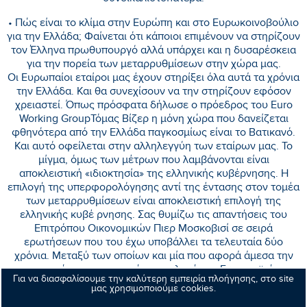
• Πώς είναι το κλίμα στην Ευρώπη και στο Ευρωκοινοβούλιο
για την Ελλάδα; Φαίνεται ότι κάποιοι επιμένουν να στηρίζουν
τον Έλληνα πρωθυπουργό αλλά υπάρχει και η δυσαρέσκεια
για την πορεία των μεταρρυθμίσεων στην χώρα μας.
Οι Ευρωπαίοι εταίροι μας έχουν στηρίξει όλα αυτά τα χρόνια
την Ελλάδα. Και θα συνεχίσουν να την στηρίζουν εφόσον
χρειαστεί. Όπως πρόσφατα δήλωσε ο πρόεδρος του Euro
Working GroupΤόμας Βίζερ η μόνη χώρα που δανείζεται
φθηνότερα από την Ελλάδα παγκοσμίως είναι το Βατικανό.
Και αυτό οφείλεται στην αλληλεγγύη των εταίρων μας. Το
μίγμα, όμως των μέτρων που λαμβάνονται είναι
αποκλειστική «ιδιοκτησία» της ελληνικής κυβέρνησης. Η
επιλογή της υπερφορολόγησης αντί της έντασης στον τομέα
των μεταρρυθμίσεων είναι αποκλειστική επιλογή της
ελληνικής κυβέ ρνησης. Σας θυμίζω τις απαντήσεις του
Επιτρόπου Οικονομικών Πιερ Μοσκοβισί σε σειρά
ερωτήσεων που του έχω υποβάλλει τα τελευταία δύο
χρόνια. Μεταξύ των οποίων και μία που αφορά άμεσα την
περιοχή σας για το αν ήταν επιλογή της Ευρωπαϊκής
Για να διασφαλίσουμε την καλύτερη εμπειρία πλοήγησης, στο site
Επιτροπής να καταργηθούν οι μειωμένοι συντελεστές ΦΠΑ.
μας χρησιμοποιούμε cookies.
Είμαι βέβαιος γιατί την προβάλλατε ότι θυμάστε την