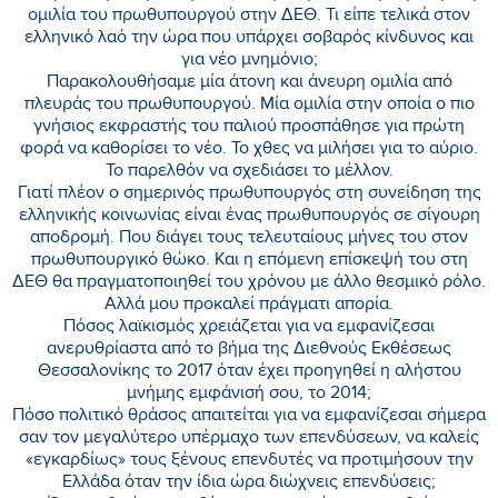
ομιλία του πρωθυπουργού στην ΔΕΘ. Τι είπε τελικά στον
ελληνικό λαό την ώρα που υπάρχει σοβαρός κίνδυνος και
για νέο μνημόνιο;
Παρακολουθήσαμε μία άτονη και άνευρη ομιλία από
πλευράς του πρωθυπουργού. Μία ομιλία στην οποία ο πιο
γνήσιος εκφραστής του παλιού προσπάθησε για πρώτη
φορά να καθορίσει το νέο. Το χθες να μιλήσει για το αύριο.
Το παρελθόν να σχεδιάσει το μέλλον.
Γιατί πλέον ο σημερινός πρωθυπουργός στη συνείδηση της
ελληνικής κοινωνίας είναι ένας πρωθυπουργός σε σίγουρη
αποδρομή. Που διάγει τους τελευταίους μήνες του στον
πρωθυπουργικό θώκο. Και η επόμενη επίσκεψή του στη
ΔΕΘ θα πραγματοποιηθεί του χρόνου με άλλο θεσμικό ρόλο.
Αλλά μου προκαλεί πράγματι απορία.
Πόσος λαϊκισμός χρειάζεται για να εμφανίζεσαι
ανερυθρίαστα από το βήμα της Διεθνούς Εκθέσεως
Θεσσαλονίκης το 2017 όταν έχει προηγηθεί η αλήστου
μνήμης εμφάνισή σου, το 2014;
Πόσο πολιτικό θράσος απαιτείται για να εμφανίζεσαι σήμερα
σαν τον μεγαλύτερο υπέρμαχο των επενδύσεων, να καλείς
«εγκαρδίως» τους ξένους επενδυτές να προτιμήσουν την
Ελλάδα όταν την ίδια ώρα διώχνεις επενδύσεις;