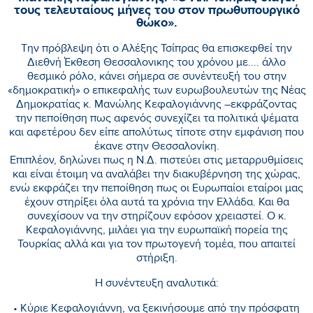
τους τελευταίους μήνες του στον πρωθυπουργικό
θώκο».
Την πρόβλεψη ότι ο Αλέξης Τσίπρας θα επισκεφθεί την
Διεθνή Έκθεση Θεσσαλονικης του χρόνου με.... άλλο
θεσμικό ρόλο, κάνει σήμερα σε συνέντευξή του στην
«δημοκρατική» ο επικεφαλής των ευρωβουλευτών της Νέας
Δημοκρατίας κ. Μανώλης Κεφαλογιάννης –εκφράζοντας
την πεποίθηση πως αφενός συνεχίζει τα πολιτικά ψέματα
και αφετέρου δεν είπε απολύτως τίποτε στην εμφάνιση που
έκανε στην Θεσσαλονίκη.
Επιπλέον, δηλώνει πως η Ν.Δ. πιστεύει στις μεταρρυθμίσεις
και είναι έτοιμη να αναλάβει την διακυβέρνηση της χώρας,
ενώ εκφράζει την πεποίθηση πως οι Ευρωπαίοι εταίροι μας
έχουν στηρίξει όλα αυτά τα χρόνια την Ελλάδα. Και θα
συνεχίσουν να την στηρίζουν εφόσον χρειαστεί. Ο κ.
Κεφαλογιάννης, μιλάει για την ευρωπαϊκή πορεία της
Τουρκίας αλλά και για τον πρωτογενή τομέα, που απαιτεί
στήριξη.
Η συνέντευξη αναλυτικά:
• Κύριε Κεφαλογιάννη, να ξεκινήσουμε από την πρόσφατη