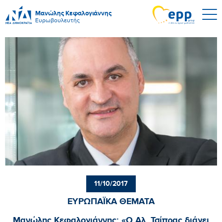
Μανώλης Κεφαλογιάννης
Ευρωβουλευτής
11/10/2017
ΕΥΡΩΠΑΪΚΑ ΘΕΜΑΤΑ
Μανώλης Κεφαλογιάννης: «Ο Αλ. Τσίπρας διάγει