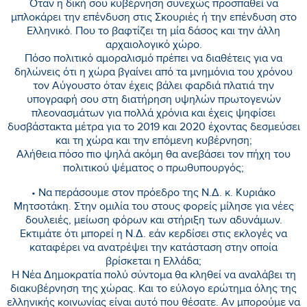
Όταν η δική σου κυβέρνηση συνεχώς προσπαθεί να
μπλοκάρει την επένδυση στις Σκουριές ή την επένδυση στο
Ελληνικό. Που το βαφτίζει τη μία δάσος και την άλλη
αρχαιολογικό χώρο.
Πόσο πολιτικό αμοραλισμό πρέπει να διαθέτεις για να
δηλώνεις ότι η χώρα βγαίνει από τα μνημόνια του χρόνου
τον Αύγουστο όταν έχεις βάλει φαρδιά πλατιά την
υπογραφή σου στη διατήρηση υψηλών πρωτογενών
πλεονασμάτων για πολλά χρόνια και έχεις ψηφίσει
δυσβάστακτα μέτρα για το 2019 και 2020 έχοντας δεσμεύσει
και τη χώρα και την επόμενη κυβέρνηση;
Αλήθεια πόσο πιο ψηλά ακόμη θα ανεβάσει τον πήχη του
πολιτικού ψέματος ο πρωθυπουργός;
• Να περάσουμε στον πρόεδρο της Ν.Δ. κ. Κυριάκο
Μητσοτάκη. Στην ομιλία του στους φορείς μίλησε για νέες
δουλειές, μείωση φόρων και στήριξη των αδυνάμων.
Εκτιμάτε ότι μπορεί η Ν.Δ. εάν κερδίσει στις εκλογές να
καταφέρει να ανατρέψει την κατάσταση στην οποία
βρίσκεται η Ελλάδα;
Η Νέα Δημοκρατία πολύ σύντομα θα κληθεί να αναλάβει τη
διακυβέρνηση της χώρας. Και το εύλογο ερώτημα όλης της
ελληνικής κοινωνίας είναι αυτό που θέσατε. Αν μπορούμε να