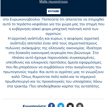
απάντηση που ήταν «επιλογή της ελληνικής κυβέρνησης η
Μάθε περισσότερα
αύξηση των φορολογικών βαρών» !!!
ΕΝΤΑΞΕΙ
• Έχετε κάνει πολλές παρεμβάσεις για τον πρωτογενή τομέα
στο Ευρωκοινοβούλιο. Πιστεύετε ότι απαιτείται να στηριχθεί
αυτό το τεράστιο κεφάλαιο για την χώρα μας την στιγμή που
η κυβέρνηση ασκεί φορο-μπηχτική πολιτική κατά των
αγροτών;
Η αγροτική ανάπτυξη και κυρίως η αειφόρος αγροτική
ανάπτυξη αποτελεί έναν από τους σημαντικότερους
πυλώνες ανάκαμψης της ελληνικής οικονομίας. Ιδιαίτερα
στη δύσκολη οικονομική συγκυρία που βιώνουμε. Στο
πλαίσιο αυτό έχουμε παρουσιάσει συγκεκριμένες,
υπεύθυνες και ειλικρινείς προτάσεις άμεσα εφαρμόσιμες
που θα μπορέσουν να συμβάλλουν στην αναγέννηση του
πρωτογενούς τομέα. Και αυτό οι αγρότες μας το γνωρίζουν
καλά. Όπως θυμούνται πολύ καλά και το σημερινό
πρωθυπουργό και τις προεκλογικές του υποσχέσεις πάνω
στα τρακτέρ. Που αποδείχθηκαν καρποί της αυταπάτης.
Κοινοποιήστε: