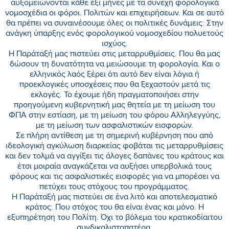
αυξομειώνονται κάθε έξι μήνες με τα συνεχή φορολογικά
νομοσχέδια οι φόροι. Πολιτών και επιχειρήσεων. Και σε αυτό
θα πρέπει να συναινέσουμε όλες οι πολιτικές δυνάμεις. Στην
ανάγκη ύπαρξης ενός φορολογικού νομοσχεδίου πολυετούς
ισχύος.
Η Παράταξή μας πιστεύει στις μεταρρυθμίσεις. Που θα μας
δώσουν τη δυνατότητα να μειώσουμε τη φορολογία. Και ο
ελληνικός λαός ξέρει ότι αυτό δεν είναι λόγια ή
προεκλογικές υποσχέσεις που θα ξεχαστούν μετά τις
εκλογές. Το έχουμε ήδη πραγματοποιήσει στην
προηγούμενη κυβερνητική μας θητεία με τη μείωση του
ΦΠΑ στην εστίαση, με τη μείωση του φόρου Αλληλεγγύης,
με τη μείωση των ασφαλιστικών εισφορών.
Σε πλήρη αντίθεση με τη σημερινή κυβέρνηση που από
ιδεολογική αγκύλωση διαρκείας φοβάται τις μεταρρυθμίσεις
και δεν τολμά να αγγίξει τις άλογες δαπάνες του κράτους και
έτσι μοιραία αναγκάζεται να αυξήσει υπερβολικά τους
φόρους και τις ασφαλιστικές εισφορές για να μπορέσει να
πετύχει τους στόχους του προγράμματος.
Η Παράταξή μας πιστεύει σε ένα λιτό και αποτελεσματικό
κράτος. Που στόχος του θα είναι ένας και μόνο. Η
εξυπηρέτηση του Πολίτη. Όχι το βόλεμα του κρατικοδίαιτου
συνδικαλιστοπατέρα.