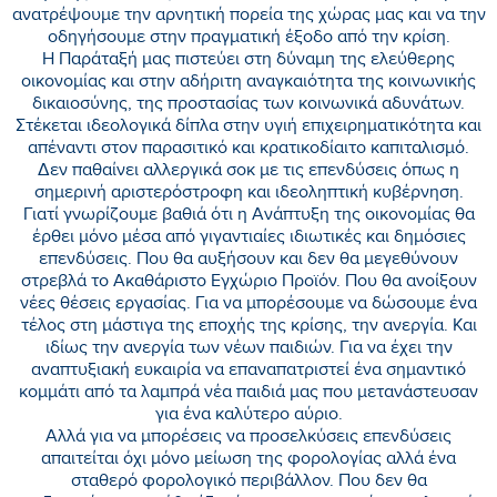
ανατρέψουμε την αρνητική πορεία της χώρας μας και να την
οδηγήσουμε στην πραγματική έξοδο από την κρίση.
Η Παράταξή μας πιστεύει στη δύναμη της ελεύθερης
οικονομίας και στην αδήριτη αναγκαιότητα της κοινωνικής
δικαιοσύνης, της προστασίας των κοινωνικά αδυνάτων.
Στέκεται ιδεολογικά δίπλα στην υγιή επιχειρηματικότητα και
απέναντι στον παρασιτικό και κρατικοδίαιτο καπιταλισμό.
Δεν παθαίνει αλλεργικά σοκ με τις επενδύσεις όπως η
σημερινή αριστερόστροφη και ιδεοληπτική κυβέρνηση.
Γιατί γνωρίζουμε βαθιά ότι η Ανάπτυξη της οικονομίας θα
έρθει μόνο μέσα από γιγαντιαίες ιδιωτικές και δημόσιες
επενδύσεις. Που θα αυξήσουν και δεν θα μεγεθύνουν
στρεβλά το Ακαθάριστο Εγχώριο Προϊόν. Που θα ανοίξουν
νέες θέσεις εργασίας. Για να μπορέσουμε να δώσουμε ένα
τέλος στη μάστιγα της εποχής της κρίσης, την ανεργία. Και
ιδίως την ανεργία των νέων παιδιών. Για να έχει την
αναπτυξιακή ευκαιρία να επαναπατριστεί ένα σημαντικό
κομμάτι από τα λαμπρά νέα παιδιά μας που μετανάστευσαν
για ένα καλύτερο αύριο.
Αλλά για να μπορέσεις να προσελκύσεις επενδύσεις
απαιτείται όχι μόνο μείωση της φορολογίας αλλά ένα
σταθερό φορολογικό περιβάλλον. Που δεν θα