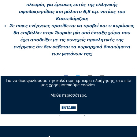
πλευράς για έρευνες εντός της ελληνικής
υφαλοκρηπίδας και μάλιστα 6,5 ν.μ. νοτίως του
Καστελόριζου;
Σε ποιες ενέργειες προτίθεται να προβεί και τι κυρώσεις
θα επιβάλλει στην Τουρκία μία υπό ένταξη χώρα που
έχει αποδείξει με τις συνεχείς προκλητικές της
ενέργειες ότι δεν σέβεται τα κυριαρχικά δικαιώματα
των γειτόνων της;
Κοινοποιήστε:
Για να διασφαλίσουμε την καλύτερη εμπειρία πλοήγησης, στο site
μας χρησιμοποιούμε cookies.
Μάθε περισσότερα
Προηγούμενο νέο
ΕΝΤΑΞΕΙ
Επόμενο νέο