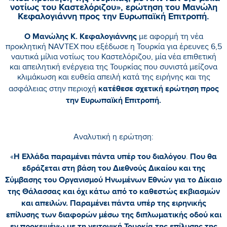
νοτίως του Καστελόριζου», ερώτηση του Μανώλη
Κεφαλογιάννη προς την Ευρωπαϊκή Επιτροπή.
Ο Μανώλης Κ. Κεφαλογιάννης
με αφορμή τη νέα
προκλητική NAVTEX που εξέδωσε η Τουρκία για έρευνες 6,5
ναυτικά μίλια νοτίως του Καστελόριζου, μία νέα επιθετική
και απειλητική ενέργεια της Τουρκίας που συνιστά μείζονα
κλιμάκωση και ευθεία απειλή κατά της ειρήνης και της
κατέθεσε σχετική ερώτηση προς
ασφάλειας στην περιοχή
την Ευρωπαϊκή Επιτροπή.
Αναλυτική η ερώτηση:
Η Ελλάδα παραμένει πάντα υπέρ του διαλόγου
Που θα
«
.
εδράζεται στη βάση του Διεθνούς Δικαίου και της
Σύμβασης του Οργανισμού Ηνωμένων Εθνών για το Δίκαιο
της Θάλασσας και όχι κάτω από το καθεστώς εκβιασμών
και απειλών. Παραμένει πάντα υπέρ της ειρηνικής
επίλυσης των διαφορών μέσω της διπλωματικής οδού και
εν προκειμένω με τη γειτονική Τουρκία της επίλυσης της