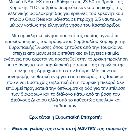
Με νέα NAVTEX που εκδόθηκε στις 23.50 το βράδυ της
Κυριακής 11 Οκτωβρίου δεσμεύει εκ νέου περιοχές της
ελληνικής υφαλοκρηπίδας για έρευνες του ερευνητικού
πλοίου Oruc Reis και μάλιστα σε περιοχή 6,5 ναυτικών
μιλίων νοτίως της ελληνικής νήσου του Καστελόριζου.
Μία προκλητική κίνηση που επί της ουσίας αγνοεί τις
προειδοποιήσεις του πρόσφατου Συμβουλίου Κορυφής της
Ευρωπαϊκής Ένωσης όπου ζητούσε από την Τουρκία να
απέχει από μονομερείς επιθετικές ενέργειες και μία
ενέργεια που έρχεται να προστεθεί στην τουρκική πρόκληση
με το άνοιγμα του παραλιακού μετώπου της περίκλειστης
πόλης της Αμμοχώστου στην Κύπρο. Μία εκ νέου
μονομερής επιθετική ενέργεια από πλευράς της Τουρκίας
που είναι δυστυχώς δηλωτική ότι η τουρκική πλευρά δεν
επιθυμεί πραγματικά την διπλωματική οδό για την επίλυση
των διαφορών και το διάλογο κάτω από τη βάση του
Διεθνούς Δικαίου αλλά υπό το καθεστώς απειλών και
εκβιασμών.
Ερωτάται η Ευρωπαϊκή Επιτροπή:
Είναι σε γνώση της η νέα αυτή NAVTEX της τουρκικής