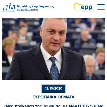
Μανώλης Κεφαλογιάννης
Ευρωβουλευτής
12/10/2020
ΕΥΡΩΠΑΪΚΑ ΘΕΜΑΤΑ
«Νέα πρόκληση της Τουρκίας, με NAVTEX 6,5 μίλια