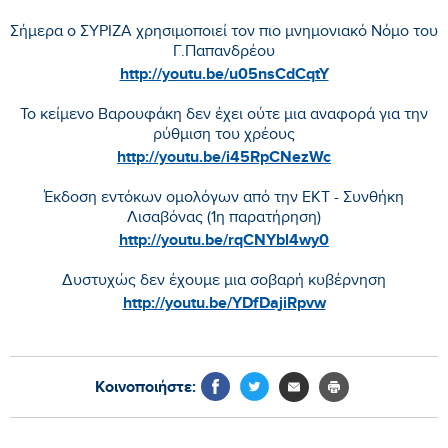
Σήμερα ο ΣΥΡΙΖΑ χρησιμοποιεί τον πιο μνημονιακό Νόμο του
Γ.Παπανδρέου
http://youtu.be/u05nsCdCqtY
Το κείμενο Βαρουφάκη δεν έχει ούτε μια αναφορά για την
ρύθμιση του χρέους
http://youtu.be/i45RpCNezWc
Έκδοση εντόκων ομολόγων από την ΕΚΤ - Συνθήκη
Λισαβόνας (1η παρατήρηση)
http://youtu.be/rqCNYbl4wy0
Δυστυχώς δεν έχουμε μια σοβαρή κυβέρνηση
http://youtu.be/YDfDajiRpvw
Κοινοποιήστε: