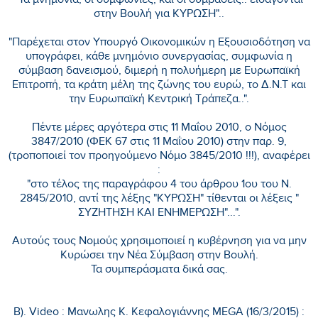
"Τα μνημόνια, οι συμφωνίες, και οι συμβάσεις.. εισάγονται
στην Βουλή για ΚΥΡΩΣΗ"..
"Παρέχεται στον Υπουργό Οικονομικών η Εξουσιοδότηση να
υπογράφει, κάθε μνημόνιο συνεργασίας, συμφωνία η
σύμβαση δανεισμού, διμερή η πολυήμερη με Ευρωπαϊκή
Επιτροπή, τα κράτη μέλη της ζώνης του ευρώ, το Δ.Ν.Τ και
την Ευρωπαϊκή Κεντρική Τράπεζα..".
Πέντε μέρες αργότερα στις 11 Μαΐου 2010, ο Νόμος
3847/2010 (ΦΕΚ 67 στις 11 Μαΐου 2010) στην παρ. 9,
(τροποποιεί τον προηγούμενο Νόμο 3845/2010 !!!), αναφέρει
:
"στο τέλος της παραγράφου 4 του άρθρου 1ου του Ν.
2845/2010, αντί της λέξης "ΚΥΡΩΣΗ" τίθενται οι λέξεις "
ΣΥΖΗΤΗΣΗ ΚΑΙ ΕΝΗΜΕΡΩΣΗ"...".
Αυτούς τους Νομούς χρησιμοποιεί η κυβέρνηση για να μην
Κυρώσει την Νέα Σύμβαση στην Βουλή.
Τα συμπεράσματα δικά σας.
Β). Video : Μανωλης Κ. Κεφαλογιάννης MEGA (16/3/2015) :