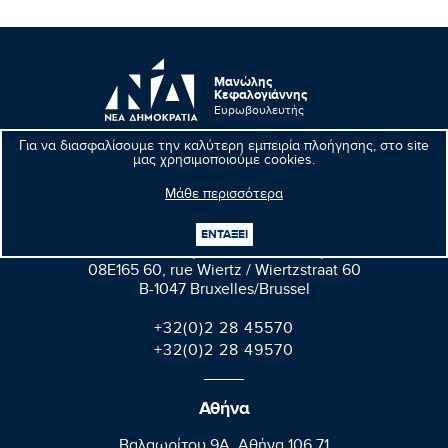
Μανώλης
Κεφαλογιάννης
Ευρωβουλευτής
Για να διασφαλίσουμε την καλύτερη εμπειρία πλοήγησης, στο site
μας χρησιμοποιούμε cookies.
Μάθε περισσότερα
Βρυξέλλες
ΕΝΤΑΞΕΙ
Parlement européen Bât. Altiero Spinelli
08E165 60, rue Wiertz / Wiertzstraat 60
B-1047 Bruxelles/Brussel
+32(0)2 28 45570
+32(0)2 28 49570
Αθήνα
Βαλαωρίτου 9A, Aθήνα 106 71