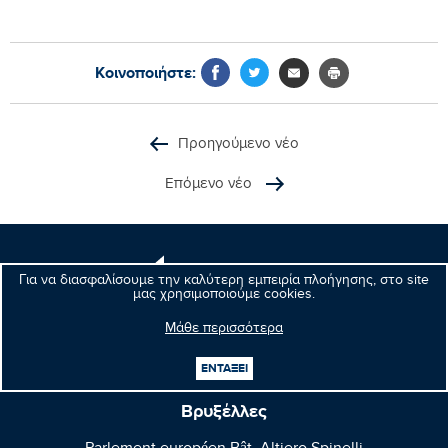
Κοινοποιήστε:
Προηγούμενο νέο
Επόμενο νέο
Μανώλης
Για να διασφαλίσουμε την καλύτερη εμπειρία πλοήγησης, στο site
Κεφαλογιάννης
μας χρησιμοποιούμε cookies.
Ευρωβουλευτής
Μάθε περισσότερα
ΕΝΤΑΞΕΙ
Βρυξέλλες