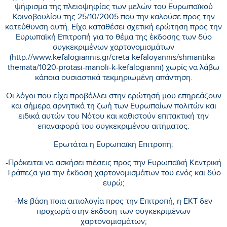
ψήφισμα της πλειοψηφίας των μελών του Ευρωπαϊκού
Κοινοβουλίου της 25/10/2005 που την καλούσε προς την
κατεύθυνση αυτή. Είχα καταθέσει σχετική ερώτηση προς την
Ευρωπαϊκή Επιτροπή για το θέμα της έκδοσης των δύο
συγκεκριμένων χαρτονομισμάτων
(http://www.kefalogiannis.gr/creta-kefaloyannis/shmantika-
themata/1020-protasi-manoli-k-kefalogianni) χωρίς να λάβω
κάποια ουσιαστικά τεκμηριωμένη απάντηση.
Οι λόγοι που είχα προβάλλει στην ερώτησή μου επηρεάζουν
και σήμερα αρνητικά τη ζωή των Ευρωπαίων πολιτών και
ειδικά αυτών του Νότου και καθιστούν επιτακτική την
επαναφορά του συγκεκριμένου αιτήματος.
Ερωτάται η Ευρωπαϊκή Επιτροπή:
-Πρόκειται να ασκήσει πιέσεις προς την Ευρωπαϊκή Κεντρική
Τράπεζα για την έκδοση χαρτονομισμάτων του ενός και δύο
ευρώ;
-Με βάση ποια αιτιολογία προς την Επιτροπή, η ΕΚΤ δεν
προχωρά στην έκδοση των συγκεκριμένων
χαρτονομισμάτων;