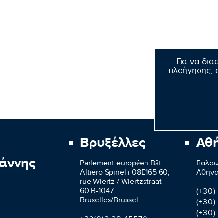
Για να δια
πλοήγησης, σ
Βρυξέλλες
Αθ
άννης
Parlement européen Bât.
Βαλαω
Altiero Spinelli 08E165 60,
Aθήνα
rue Wiertz / Wiertzstraat
60 B-1047
(+30)
Bruxelles/Brussel
(+30)
(+30)