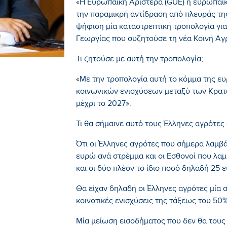
«Η Ευρωπαϊκή Αριστερά (GUE) η ευρωπαϊκή
την παραμικρή αντίδραση από πλευράς τη
ψήφιση μία καταστρεπτική τροπολογία για
Γεωργίας που συζητούσε τη νέα Κοινή Αγρ
Τι ζητούσε με αυτή την τροπολογία;
«Με την τροπολογία αυτή το κόμμα της ε
κοινωνικών ενισχύσεων μεταξύ των Κρατώ
μέχρι το 2027».
Τι θα σήμαινε αυτό τους Έλληνες αγρότες
Ότι οι Έλληνες αγρότες που σήμερα λαμβ
ευρώ ανά στρέμμα και οι Εσθονοί που λαμ
και οι δύο πλέον το ίδιο ποσό δηλαδή 25
Θα είχαν δηλαδή οι Έλληνες αγρότες μία 
κοινοτικές ενισχύσεις της τάξεως του 50%(
Μία μείωση εισοδήματος που δεν θα του