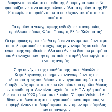
διαφάνεια σε όλα τα επίπεδα της διαπραγμάτευσης. Να
προασπίζουν και να κατοχυρώνουν όλα τα προϊόντα της ΕΕ.
Και κυρίως τα προϊόντα αυτά που έχουν ταυτότητα και
ποιότητα.
Τα προϊόντα γεωγραφικής ένδειξης και ονομασίας
προέλευσης όπως Φέτα, Γιαούρτι, Ελιές "Καλαμάτας".
Οι εμπορικές πρακτικές θα πρέπει να αντιμετωπίζονται με
αποτελεσματικούς και ισχυρούς μηχανισμούς σε επίπεδο
ενωσιακής νομοθεσίας αλλά και εθνικού δικαίου με τρόπο
που θα ενισχύσουν την προστασία και ορθή λειτουργία της
ενιαίας αγοράς.
Στην συνέχεια της τοποθέτησής του ο Μανώλης
Κεφαλογιάννης επισήμανε αναγνωρίζοντας τις
ιδιαιτερότητες που διέπουν τον αγροτικό τομέα, ότι η
ύπαρξη ενός προστατευτικού πλαισίου υπό προϋποθέσεις
είναι επιθυμητό. Δεν είναι τυχαίο ότι οι Η.Π.Α. ήδη από τη
δεκαετία του 1920 μέσω του πλαισίου "Capper Volstead Act"
δίνουν τη δυνατότητα σε αγροτικούς συνεταιρισμούς να
παρεμβαίνουν στη διαμόρφωση των τιμών προς όφελος
των παραγωγών.