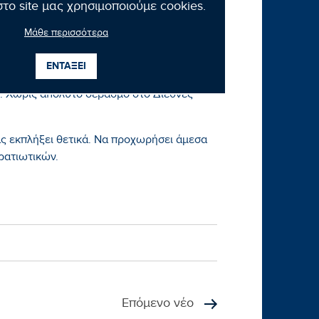
το site μας χρησιμοποιούμε cookies.
ς έκτακτης ανάγκης. Με συλλήψεις και
έργειες. Με παραβιάσεις εναέριου χώρου,
Μάθε περισσότερα
.
ΕΝΤΑΞΕΙ
εις καλής γειτονίας. Χωρίς σεβασμό στα
. Χωρίς απόλυτο σεβασμό στο Διεθνές
ας εκπλήξει θετικά. Να προχωρήσει άμεσα
ρατιωτικών.
Επόμενο νέο