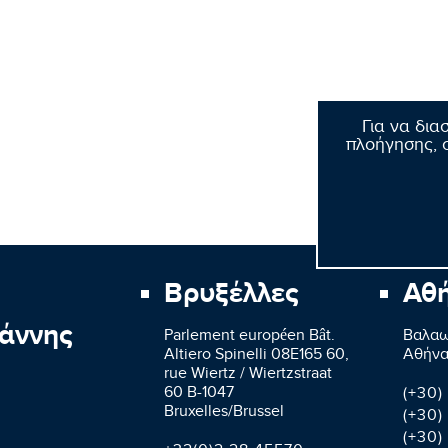
Για να δια
πλοήγησης, σ
Βρυξέλλες
Αθ
άννης
Parlement européen Bât.
Βαλαω
Altiero Spinelli 08E165 60,
Aθήνα
rue Wiertz / Wiertzstraat
60 B-1047
(+30)
Bruxelles/Brussel
(+30)
(+30)