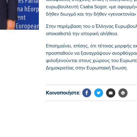
αδιαφανείς στόχους, όπως η εκδήλωση, μ
ευρωβουλευτή Csaba Sogor, «με αφορμή» 
δήθεν διωγμό και την δήθεν «γενοκτονία
Στην παρέμβαση του ο Έλληνας Ευρωβου
αποκαθιστά την ιστορική αλήθεια.
Επισημαίνει, επίσης, ότι τέτοιας μορφής
προσπαθούν να ξαναγράψουν ανορθόγραφα
φιλοξενούνται στους χώρους του Ευρωπα
Δημοκρατίας στην Ευρωπαϊκή Ένωση.
Κοινοποιήστε: