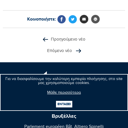
Κοινοποιήστε:
Προηγούμενο νέο
Επόμενο νέο
Μανώλης
Για να διασφαλίσουμε την καλύτερη εμπειρία πλοήγησης, στο site
Κεφαλογιάννης
μας χρησιμοποιούμε cookies.
Ευρωβουλευτής
Μάθε περισσότερα
ΕΝΤΑΞΕΙ
Βρυξέλλες
Parlement européen Bât. Altiero Spinelli