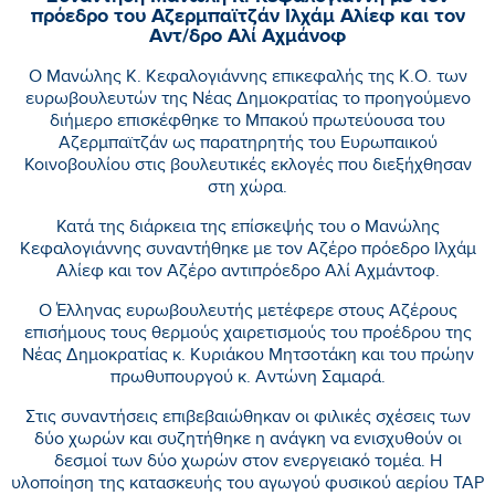
πρόεδρο του Αζερμπαϊτζάν Ιλχάμ Αλίεφ και τον
Αντ/δρο Αλί Αχμάνοφ
Ο Μανώλης Κ. Κεφαλογιάννης επικεφαλής της Κ.Ο. των
ευρωβουλευτών της Νέας Δημοκρατίας το προηγούμενο
διήμερο επισκέφθηκε το Μπακού πρωτεύουσα του
Αζερμπαϊτζάν ως παρατηρητής του Ευρωπαικού
Κοινοβουλίου στις βουλευτικές εκλογές που διεξήχθησαν
στη χώρα.
Κατά της διάρκεια της επίσκεψής του ο Μανώλης
Κεφαλογιάννης συναντήθηκε με τον Αζέρο πρόεδρο Ιλχάμ
Αλίεφ και τον Αζέρο αντιπρόεδρο Αλί Αχμάντοφ.
Ο Έλληνας ευρωβουλευτής μετέφερε στους Αζέρους
επισήμους τους θερμούς χαιρετισμούς του προέδρου της
Νέας Δημοκρατίας κ. Κυριάκου Μητσοτάκη και του πρώην
πρωθυπουργού κ. Αντώνη Σαμαρά.
Στις συναντήσεις επιβεβαιώθηκαν οι φιλικές σχέσεις των
δύο χωρών και συζητήθηκε η ανάγκη να ενισχυθούν οι
δεσμοί των δύο χωρών στον ενεργειακό τομέα. Η
υλοποίηση της κατασκευής του αγωγού φυσικού αερίου ΤΑΡ