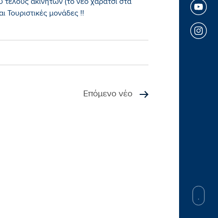
 τέλους ακινήτων (το νέο χαράτσι στα
αι Τουριστικές μονάδες !!
Επόμενο νέο