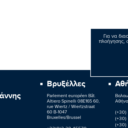
Για να δια
πλοήγησης, σ
Βρυξέλλες
Αθ
άννης
Parlement européen Bât.
Βαλαω
Altiero Spinelli 08E165 60,
Aθήνα
rue Wiertz / Wiertzstraat
60 B-1047
(+30)
Bruxelles/Brussel
(+30)
(+30)