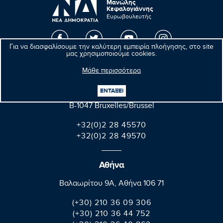
Μανώλης
Κεφαλογιάννης
Ευρωβουλευτής
Για να διασφαλίσουμε την καλύτερη εμπειρία πλοήγησης, στο site
μας χρησιμοποιούμε cookies.
Βρυξέλλες
Μάθε περισσότερα
Parlement européen Bât. Altiero Spinelli
ΕΝΤΑΞΕΙ
08E165 60, rue Wiertz / Wiertzstraat 60
B-1047 Bruxelles/Brussel
+32(0)2 28 45570
+32(0)2 28 49570
Αθήνα
Βαλαωρίτου 9A, Aθήνα 106 71
(+30) 210 36 09 306
(+30) 210 36 44 752