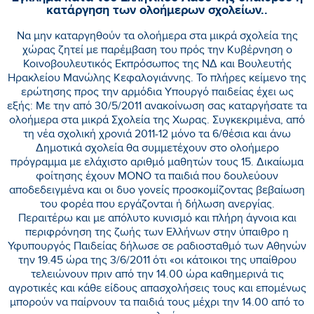
κατάργηση των ολοήμερων σχολείων..
Να μην καταργηθούν τα ολοήμερα στα μικρά σχολεία της
χώρας ζητεί με παρέμβαση του πρός την Κυβέρνηση ο
Κοινοβουλευτικός Εκπρόσωπος της ΝΔ και Βουλευτής
Ηρακλείου Μανώλης Κεφαλογιάννης. Το πλήρες κείμενο της
ερώτησης προς την αρμόδια Υπουργό παιδείας έχει ως
εξής: Με την από 30/5/2011 ανακοίνωση σας καταργήσατε τα
ολοήμερα στα μικρά Σχολεία της Χωρας. Συγκεκριμένα, από
τη νέα σχολική χρονιά 2011-12 μόνο τα 6/θέσια και άνω
Δημοτικά σχολεία θα συμμετέχουν στο ολοήμερο
πρόγραμμα με ελάχιστο αριθμό μαθητών τους 15. Δικαίωμα
φοίτησης έχουν ΜΟΝΟ τα παιδιά που δουλεύουν
αποδεδειγμένα και οι δυο γονείς προσκομίζοντας βεβαίωση
του φορέα που εργάζονται ή δήλωση ανεργίας.
Περαιτέρω και με απόλυτο κυνισμό και πλήρη άγνοια και
περιφρόνηση της ζωής των Ελλήνων στην ύπαιθρο η
Υφυπουργός Παιδείας δήλωσε σε ραδιοσταθμό των Αθηνών
την 19.45 ώρα της 3/6/2011 ότι «οι κάτοικοι της υπαίθρου
τελειώνουν πριν από την 14.00 ώρα καθημερινά τις
αγροτικές και κάθε είδους απασχολήσεις τους και επομένως
μπορούν να παίρνουν τα παιδιά τους μέχρι την 14.00 από το