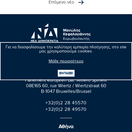
Επόμενο νέο
Μανώλης
Κεφαλογιάννης
Ευρωβουλευτής
Για να διασφαλίσουμε την καλύτερη εμπειρία πλοήγησης, στο site
μας χρησιμοποιούμε cookies.
Μάθε περισσότερα
Βρυξέλλες
ΕΝΤΑΞΕΙ
Parlement européen Bât. Altiero Spinelli
08E165 60, rue Wiertz / Wiertzstraat 60
B-1047 Bruxelles/Brussel
+32(0)2 28 45570
+32(0)2 28 49570
Αθήνα