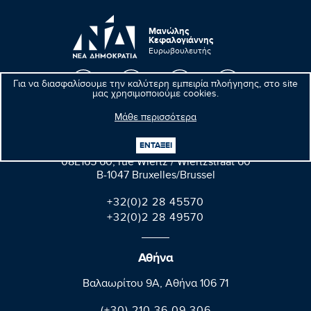
Μανώλης
Κεφαλογιάννης
Ευρωβουλευτής
Για να διασφαλίσουμε την καλύτερη εμπειρία πλοήγησης, στο site
μας χρησιμοποιούμε cookies.
Μάθε περισσότερα
Βρυξέλλες
ΕΝΤΑΞΕΙ
Parlement européen Bât. Altiero Spinelli
08E165 60, rue Wiertz / Wiertzstraat 60
B-1047 Bruxelles/Brussel
+32(0)2 28 45570
+32(0)2 28 49570
Αθήνα
Βαλαωρίτου 9A, Aθήνα 106 71