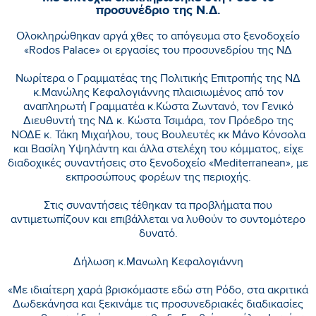
προσυνέδριο της Ν.Δ.
Ολοκληρώθηκαν αργά χθες το απόγευμα στο ξενοδοχείο
«Rodos Palace» οι εργασίες του προσυνεδρίου της ΝΔ
Νωρίτερα ο Γραμματέας της Πολιτικής Επιτροπής της ΝΔ
κ.Μανώλης Κεφαλογιάννης πλαισιωμένος από τον
αναπληρωτή Γραμματέα κ.Κώστα Ζωντανό, τον Γενικό
Διευθυντή της ΝΔ κ. Κώστα Τσιμάρα, τον Πρόεδρο της
ΝΟΔΕ κ. Τάκη Μιχαήλου, τους Βουλευτές κκ Μάνο Κόνσολα
και Βασίλη Υψηλάντη και άλλα στελέχη του κόμματος, είχε
διαδοχικές συναντήσεις στο ξενοδοχείο «Mediterranean», με
εκπροσώπους φορέων της περιοχής.
Στις συναντήσεις τέθηκαν τα προβλήματα που
αντιμετωπίζουν και επιβάλλεται να λυθούν το συντομότερο
δυνατό.
Δήλωση κ.Μανωλη Κεφαλογιάννη
«Με ιδιαίτερη χαρά βρισκόμαστε εδώ στη Ρόδο, στα ακριτικά
Δωδεκάνησα και ξεκινάμε τις προσυνεδριακές διαδικασίες