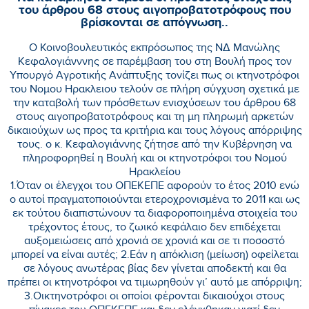
του άρθρου 68 στους αιγοπροβατοτρόφους που
βρίσκονται σε απόγνωση..
Ο Κοινοβουλευτικός εκπρόσωπος της ΝΔ Μανώλης
Κεφαλογιάνννης σε παρέμβαση του στη Βουλή προς τον
Υπουργό Αγροτικής Ανάπτυξης τονίζει πως οι κτηνοτρόφοι
του Νομου Ηρακλειου τελούν σε πλήρη σύγχυση σχετικά με
την καταβολή των πρόσθετων ενισχύσεων του άρθρου 68
στους αιγοπροβατοτρόφους και τη μη πληρωμή αρκετών
δικαιούχων ως προς τα κριτήρια και τους λόγους απόρριψης
τους. ο κ. Κεφαλογιάννης ζήτησε από την Κυβέρνηση να
πληροφορηθεί η Βουλή και οι κτηνοτρόφοι του Νομού
Ηρακλείου
1.Όταν οι έλεγχοι του ΟΠΕΚΕΠΕ αφορούν το έτος 2010 ενώ
ο αυτοί πραγματοποιούνται ετεροχρονισμένα το 2011 και ως
εκ τούτου διαπιστώνουν τα διαφοροποιημένα στοιχεία του
τρέχοντος έτους, το ζωικό κεφάλαιο δεν επιδέχεται
αυξομειώσεις από χρονιά σε χρονιά και σε τι ποσοστό
μπορεί να είναι αυτές; 2.Εάν η απόκλιση (μείωση) οφείλεται
σε λόγους ανωτέρας βίας δεν γίνεται αποδεκτή και θα
πρέπει οι κτηνοτρόφοι να τιμωρηθούν γι’ αυτό με απόρριψη;
3.Οικτηνοτρόφοι οι οποίοι φέρονται δικαιούχοι στους