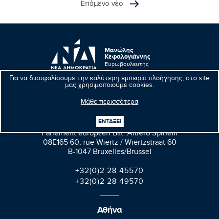
Επόμενο νέο
Μανώλης
Κεφαλογιάννης
Ευρωβουλευτής
Για να διασφαλίσουμε την καλύτερη εμπειρία πλοήγησης, στο site
μας χρησιμοποιούμε cookies.
Μάθε περισσότερα
Βρυξέλλες
ΕΝΤΑΞΕΙ
Parlement européen Bât. Altiero Spinelli
08E165 60, rue Wiertz / Wiertzstraat 60
B-1047 Bruxelles/Brussel
+32(0)2 28 45570
+32(0)2 28 49570
Αθήνα