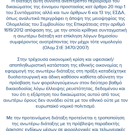
Η διάταξη αυτή συνιστά ανεπίτρεπτο περιορισμό του
δικαιώματος της έννομου προστασίας κατ άρθρο 20 παρ 1
του Συντάγματος αλλά και των άρθρων 6 και 13 της ΕΣΔΑ,
όπως αναλυτικά περιγράφει η άποψη της μειοψηφίας της
Ολομελείας του Συμβουλίου της Επικράτειας στην αριθμό
1619/2012 απόφαση της, με την οποία κρίθηκε συνταγματική
η ανωτέρω διάταξη κατ επίκληση λόγων δημοσίου
συμφέροντος ανατρέποντας την μέχρι τότε νομολογία
(Ολομ ΣτΕ 3470/2007)
Στην τρέχουσα οικονομική κρίση και υφεσιακή/
αποπληθωριστική κατάσταση της εθνικής οικονομίας η
εφαρμογή της ανωτέρω διάταξης στη πράξη καταδείχτηκε
δυσλειτουργική και άδικη καθόσον καθίστα αδύνατη την
πρόσβαση των φορολογούμενων στον δεύτερο βαθμό
δικαιοδοσίας λόγω έλλειψης ρευστότητας, δεδομένου και
του ότι η εξάρτηση του δικαιώματος αυτού από τους
ανωτέρω όρους δεν συνάδει ούτε με τον εθνικό ούτε με τον
ευρωπαϊκό νομικό πολιτισμό.
Με την προτεινόμενη διάταξη προτείνεται η τροποποίηση
της ανωτέρω διάταξης με τη πρόβλεψη παραδεκτής
άσκησης ενδίκων μέσων σε φορολογικές και τελωνειακές