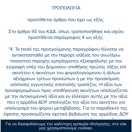
ΤΡΟΠΟΛΟΓΙΑ
προστίθεται άρθρο που έχει ως εξής:
Στο άρθρο 93 του ΚΔΔ, όπως τροποποιήθηκε και ισχύει
προστίθεται παράγραφος 4 ως εξής:
"4. Το ποσό της προηγούμενης παραγράφου δύναται να
αντικατασταθεί με την παροχή ισάξιας του ανωτέρω
ποσοστού παροχής εμπράγματης εξασφάλισης με την
εγγραφή υπέρ του Δημοσίου υποθήκης πρώτης τάξης επί
ακινήτου η ακινήτων του φορολογούμενου ή άλλων
αξιόχρεων τρίτων προσώπων ή με την προσκόμιση
ισόποσης εγγυητικής επιστολής τραπέζης. Η αξία των
προσφερομένων προς υποθήκευση ακινήτων υπολογίζεται
με την αντικειμενική αξία και εν ελλείψει αυτής με την αξία
που η αρμόδια ΔΟΥ υπολογίζει την αξία του ακινήτου για
υπολογισμό του φόρου μεταβίβασης. Για το παραδεκτό της
έφεσης προσκομίζεται σχετική βεβαίωση της αρμόδιας ΔΟΥ
μέχρι την ημερομηνία της αρχικής δικασίμου."
Για να διασφαλίσουμε την καλύτερη εμπειρία πλοήγησης, στο site
μας χρησιμοποιούμε cookies.