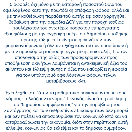
διαφορές όχι μόνο με τη καταβολή ποσοστού 50% του
οφειλομένου κατά την πρωτόδικη απόφαση φόρου, αλλά και
με την καθιέρωση παραδεκτού αυτής εφ όσον χορηγηθεί
βεβαίωση από την αρμόδια ΔΟΥ για την παροχή ισάξιας
τουλάχιστον του ανωτέρω ποσοστού εμπράγματης
εξασφάλισης με την εγγραφή υπέρ του Δημοσίου υποθήκης
πρώτης τάξης επί ακίνητου ή ακινήτων των
φορολογούμενων ή άλλων αξιόχρεων τρίτων προσώπων ή
με την προσκόμιση ισόποσης εγγυητικής επιστολής. Για τον
υπολογισμό της αξίας των προσφερόμενων προς
υποθήκευση ακινήτων λαμβάνεται η αντικειμενική άξια του
ακίνητου και έλλειψη αυτής η άξια που καθορίζει η εφορία
για τον υπολογισμό οφειλόμενων φόρων, τελών
μεταβιβάσεως κλπ.
Έχει λεχθεί ότι "όταν τα μαθηματικά συγκρούονται με τους
νόμους ...αλλάζουν οι νόμοι". Γεγονός είναι ότι η επίκληση
του "δημοσίου συμφέροντος" για την παραβίαση του
Συντάγματος και των ανθρωπίνων δικαιωμάτων δεν μπορεί
και δεν πρέπει να αποσαρθρώσει τον κοινωνικό ιστό και να
καταβαραθρώσει την οικονομία, διότι στην περίπτωση αυτή
ελλειψει κοινωνίας θα εκλείψει και το δημόσιο συμφέρον.