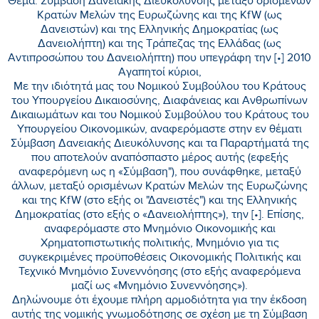
Θεμα: Σύμβαση Δανειακής Διευκόλυνσης μεταξύ ορισμένων
Κρατών Μελών της Ευρωζώνης και της KfW (ως
Δανειστών) και της Ελληνικής Δημοκρατίας (ως
Δανειολήπτη) και της Τράπεζας της Ελλάδας (ως
Αντιπροσώπου του Δανειολήπτη) που υπεγράφη την [•] 2010
Αγαπητοί κύριοι,
Με την ιδιότητά μας του Νομικού Συμβούλου του Κράτους
του Υπουργείου Δικαιοσύνης, Διαφάνειας και Ανθρωπίνων
Δικαιωμάτων και του Νομικού Συμβούλου του Κράτους του
Υπουργείου Οικονομικών, αναφερόμαστε στην εν θέματι
Σύμβαση Δανειακής Διευκόλυνσης και τα Παραρτήματά της
που αποτελούν αναπόσπαστο μέρος αυτής (εφεξής
αναφερόμενη ως η «Σύμβαση"), που συνάφθηκε, μεταξύ
άλλων, μεταξύ ορισμένων Κρατών Μελών της Ευρωζώνης
και της KfW (στο εξής οι "Δανειστές") και της Ελληνικής
Δημοκρατίας (στο εξής ο «Δανειολήπτης»), την [•]. Επίσης,
αναφερόμαστε στο Μνημόνιο Οικονομικής και
Χρηματοπιστωτικής πολιτικής, Μνημόνιο για τις
συγκεκριμένες προϋποθέσεις Οικονομικής Πολιτικής και
Τεχνικό Μνημόνιο Συνεννόησης (στο εξής αναφερόμενα
μαζί ως «Μνημόνιο Συνεννόησης»).
Δηλώνουμε ότι έχουμε πλήρη αρμοδιότητα για την έκδοση
αυτής της νομικής γνωμοδότησης σε σχέση με τη Σύμβαση