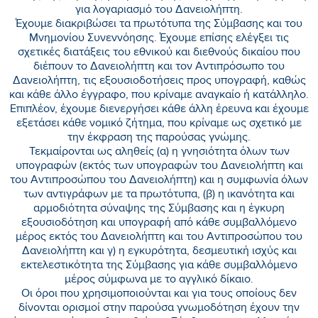
για λογαριασμό του Δανειολήπτη.
Έχουμε διακριβώσει τα πρωτότυπα της Σύμβασης και του
Μνημονίου Συνεννόησης. Έχουμε επίσης ελέγξει τις
σχετικές διατάξεις του εθνικού και διεθνούς δικαίου που
διέπουν το Δανειολήπτη και τον Αντιπρόσωπο του
Δανειολήπτη, τις εξουσιοδοτήσεις προς υπογραφή, καθώς
και κάθε άλλο έγγραφο, που κρίναμε αναγκαίο ή κατάλληλο.
Επιπλέον, έχουμε διενεργήσει κάθε άλλη έρευνα και έχουμε
εξετάσει κάθε νομικό ζήτημα, που κρίναμε ως σχετικό με
την έκφραση της παρούσας γνώμης.
Τεκμαίρονται ως αληθείς (α) η γνησιότητα όλων των
υπογραφών (εκτός των υπογραφών του Δανειολήπτη και
του Αντιπροσώπου του Δανειολήπτη) και η συμφωνία όλων
των αντιγράφων με τα πρωτότυπα, (β) η ικανότητα και
αρμοδιότητα σύναψης της Σύμβασης και η έγκυρη
εξουσιοδότηση και υπογραφή από κάθε συμβαλλόμενο
μέρος εκτός του Δανειολήπτη και του Αντιπροσώπου του
Δανειολήπτη και γ) η εγκυρότητα, δεσμευτική ισχύς και
εκτελεστικότητα της Σύμβασης για κάθε συμβαλλόμενο
μέρος σύμφωνα με το αγγλικό δίκαιο.
Οι όροι που χρησιμοποιούνται και για τους οποίους δεν
δίνονται ορισμοί στην παρούσα γνωμοδότηση έχουν την