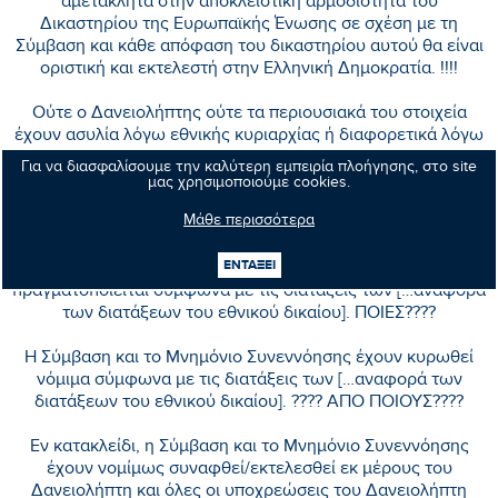
αμετάκλητα στην αποκλειστική αρμοδιότητα του
Δικαστηρίου της Ευρωπαϊκής Ένωσης σε σχέση με τη
Σύμβαση και κάθε απόφαση του δικαστηρίου αυτού θα είναι
οριστική και εκτελεστή στην Ελληνική Δημοκρατία. !!!!
Ούτε ο Δανειολήπτης ούτε τα περιουσιακά του στοιχεία
έχουν ασυλία λόγω εθνικής κυριαρχίας ή διαφορετικά λόγω
της δικαιοδοσίας, κατάσχεσης – συντηρητικής ή
Για να διασφαλίσουμε την καλύτερη εμπειρία πλοήγησης, στο site
αναγκαστικής - ή αναγκαστικής εκτέλεσης σε σχέση με
μας χρησιμοποιούμε cookies.
οποιαδήποτε ενέργεια ή διαδικασία σχετικά με τη Σύμβαση.
Μάθε περισσότερα
!!!!
ΕΝΤΑΞΕΙ
Η εφαρμογή της Σύμβασης και του Μνημονίου Συνεννόησης
πραγματοποιείται σύμφωνα με τις διατάξεις των […αναφορά
των διατάξεων του εθνικού δικαίου]. ΠΟΙΕΣ????
Η Σύμβαση και το Μνημόνιο Συνεννόησης έχουν κυρωθεί
νόμιμα σύμφωνα με τις διατάξεις των […αναφορά των
διατάξεων του εθνικού δικαίου]. ???? ΑΠΟ ΠΟΙΟΥΣ????
Εν κατακλείδι, η Σύμβαση και το Μνημόνιο Συνεννόησης
έχουν νομίμως συναφθεί/εκτελεσθεί εκ μέρους του
Δανειολήπτη και όλες οι υποχρεώσεις του Δανειολήπτη