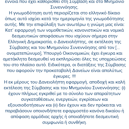
έννοια που έχει καθορισθεί στη Σύμβαση και στο Μνημόνιο
Συνεννόησης.
Η γνωμοδότηση αυτή περιορίζεται στο ελληνικό δίκαιο
όπως αυτό ισχύει κατά την ημερομηνία της γνωμοδότησης
αυτής. Με την επιφύλαξη των ανωτέρω η γνώμη μας είναι:
Κατ’ εφαρμογή των νομοθετικών, κανονιστικών και νομικά
δεσμευτικών αποφάσεων που ισχύουν σήμερα στην
Ελληνική Δημοκρατία, ο Δανειολήπτης, σε εκτέλεση της
Σύμβασης και του Μνημονίου Συνεννόησης από τον […
ονοματεπώνυμο], Υπουργό Οικονομικών, έχει έγκυρα και
αμετάκλητα δεσμευθεί να εκπληρώσει όλες τις υποχρεώσεις
του στο πλαίσιο αυτό. Ειδικότερα, οι διατάξεις της Σύμβασης
που αφορούν την προκαταβολή Δανείων είναι απολύτως
έγκυρες. !!!
Η εκ μέρους του Δανειολήπτη εφαρμογή, αποδοχή και καλή
εκτέλεση της Σύμβασης και του Μνημονίου Συνεννόησης: (i)
έχουν πλήρως εγκριθεί με το σύνολο των απαραίτητων
συγκαταθέσεων, ενεργειών, εγκρίσεων και
εξουσιοδοτήσεων και (ii) δεν έχουν και δεν πρόκειται να
παραβιάσουν οποιονδήποτε εφαρμοστέο κανόνα δικαίου ή
απόφαση αρμόδιας αρχής ή οποιαδήποτε δεσμευτική
συμφωνία ή συνθήκη.