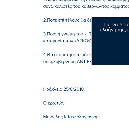
1.Ποιος κυβερνάει την Χώρα, η κυβέρνηση
συνδικαλιστές του κυβερνώντος κόμματος
2.Ποτε επί τέλους θα δείξετε έλεος στου
Για να δια
πλοήγησης, σ
3.Ποια η γνώμη του κ. Τρισε για την υπα
κατηγορία των «ΔΕΚΟ»?
4.Θα σταματήσετε πότε να εμπαίζεται τους
υπερκυβέρνηση ΔΝΤ-ΕΕ-ΕΚΤ?
Ηράκλειο 25/8/2010
Ο ερωτών
Μανώλης Κ.Κεφαλογιάννης