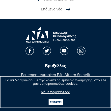
Επόμενο νέο
Μανώλης
Κεφαλογιάννης
Ευρωβουλευτής
Βρυξέλλες
Parlement européen Bât. Altiero Spinelli
08E165 60, rue Wiertz / Wiertzstraat 60
Για να διασφαλίσουμε την καλύτερη εμπειρία πλοήγησης, στο site
μας χρησιμοποιούμε cookies.
B-1047 Bruxelles/Brussel
Μάθε περισσότερα
+32(0)2 28 45570
+32(0)2 28 49570
ΕΝΤΑΞΕΙ